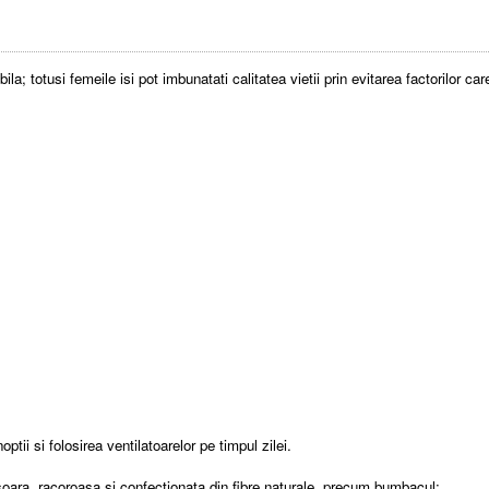
a; totusi femeile isi pot imbunatati calitatea vietii prin evitarea factorilor ca
tii si folosirea ventilatoarelor pe timpul zilei.
ra, racoroasa si confectionata din fibre naturale, precum bumbacul;