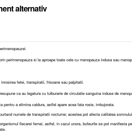
ment alternativ
 perimenopauzei.
ec prin perimenopauza si la aproape toate cele cu menopauza indusa sau meno
rosirea fetei, transpiratii, frisoane sau palpitatii.
resupune ca au legatura cu tulburarie de circulatie sanguina induse de meno
ta pentru a elimina caldura, astfel apare acea fata rosie, imbujorata.
i, purtand numele de transpiratii nocturne; acestea pot afecta calitatea somnului
e organismul fiecarei femei, astfel, in cazul unora, bufeurile se pot manifesta
ate.