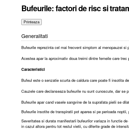
Bufeurile: factori de risc si trata
Generalitati
Bufeurile reprezinta cel mai frecvent simptom al menopauzei si
Acestea apar la aproximativ doua treimi dintre femeile care tr
Caracteristici
Bufeul este o senzatie scurta de caldura care poate fi insotita de in
Cauzele care declanseaza bufeurile nu sunt cunoscute, dar se p
Bufeurile apar cand vasele sangvine de la suprafata pielii se dila
Bufeurile insotite de transpiratii pot aparea si pe perioada nopti
Severitatea si durata manifestarii bufeurilor variaza in functie d
in cazul altora pentru tot restul vietii, cu diferite grade de intensit