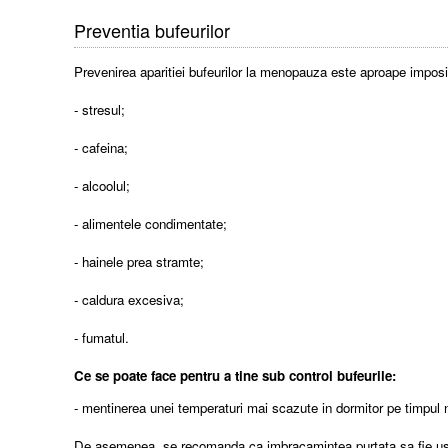
Preventia bufeurilor
Prevenirea aparitiei bufeurilor la menopauza este aproape imposibil
- stresul;
- cafeina;
- alcoolul;
- alimentele condimentate;
- hainele prea stramte;
- caldura excesiva;
- fumatul.
Ce se poate face pentru a tine sub control bufeurile:
- mentinerea unei temperaturi mai scazute in dormitor pe timpul nop
De asemenea, se recomanda ca imbracamintea purtata sa fie usoa