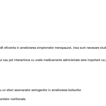
edit eficienta in ameliorarea simptomelor menopauzei, insa sunt necesare studii 
 sau pot interactiona cu unele medicamente administrate este important ca p
u un efect asemanator estrogenilor in ameliorarea bufeurilor.
ntelor nutritionale.