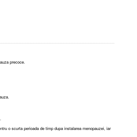
pauza precoce.
pauza.
.
 pentru o scurta perioada de timp dupa instalarea menopauzei, iar