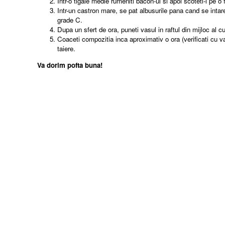
Intr-o tigaie medie rumeniti bacon-ul si apoi scoteti-l pe 
Intr-un castron mare, se pat albusurile pana cand se intar
grade C.
Dupa un sfert de ora, puneti vasul in raftul din mijloc al cu
Coaceti compozitia inca aproximativ o ora (verificati cu va
taiere.
Va dorim pofta buna!