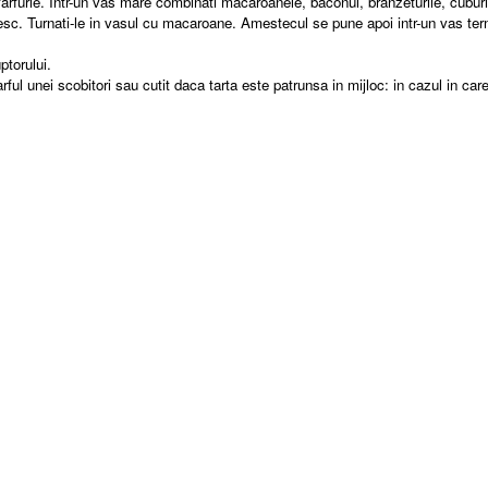
o farfurie. Intr-un vas mare combinati macaroanele, baconul, branzeturile, cubur
esc. Turnati-le in vasul cu macaroane. Amestecul se pune apoi intr-un vas termo
ptorului.
rful unei scobitori sau cutit daca tarta este patrunsa in mijloc: in cazul in ca