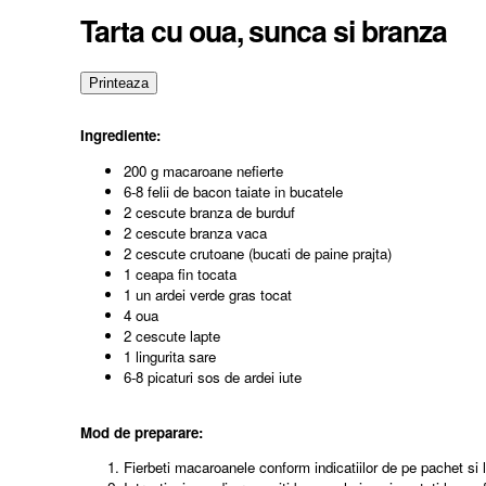
Tarta cu oua, sunca si branza
Ingrediente:
200 g macaroane nefierte
6-8 felii de bacon taiate in bucatele
2 cescute branza de burduf
2 cescute branza vaca
2 cescute crutoane (bucati de paine prajta)
1 ceapa fin tocata
1 un ardei verde gras tocat
4 oua
2 cescute lapte
1 lingurita sare
6-8 picaturi sos de ardei iute
Mod de preparare:
Fierbeti macaroanele conform indicatiilor de pe pachet si l