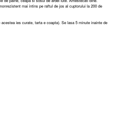
ile de paine, ceapa si sosul de ardei iute. Amestecati bine.
nrezistent mai intins pe raftul de jos al cuptorului la 200 de
re acestea ies curate, tarta e coapta). Se lasa 5 minute inainte de