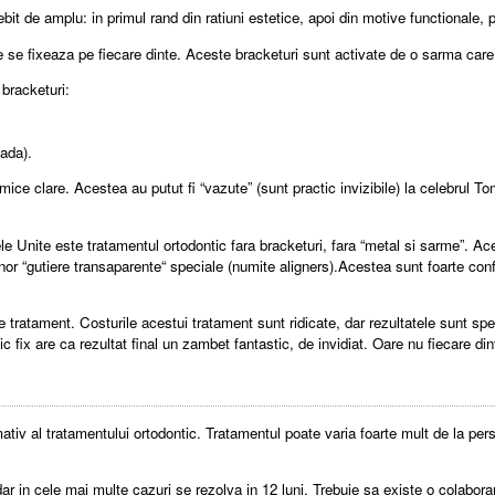
it de amplu: in primul rand din ratiuni estetice, apoi din motive functionale, 
e se fixeaza pe fiecare dinte. Aceste bracketuri sunt activate de o sarma care 
 bracketuri:
cada).
amice clare. Acestea au putut fi “vazute” (sunt practic invizibile) la celebr
le Unite este tratamentul ortodontic fara bracketuri, fara “metal si sarme”. Ac
 unor “gutiere transaparente“ speciale (numite aligners).Acestea sunt foarte co
e tratament. Costurile acestui tratament sunt ridicate, dar rezultatele sunt sp
ntic fix are ca rezultat final un zambet fantastic, de invidiat. Oare nu fiecare
imativ al tratamentului ortodontic. Tratamentul poate varia foarte mult de la p
r in cele mai multe cazuri se rezolva in 12 luni. Trebuie sa existe o colaborare