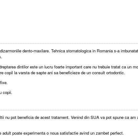
dizarmoniile dento-maxilare. Tehnica stomatologica in Romania s-a imbunatatit 
s.
eptarea dintilor este un lucru foarte important care nu trebuie tratat ca un mo
 copil la varsta de sapte ani sa beneficieze de un consult ortodontic.
fixe.
u copii.
ultii nu pot beneficia de acest tratament. Venind din SUA va pot spune ca am av
ice adult poate experimenta o noua satisfactie avind un zambet perfect.