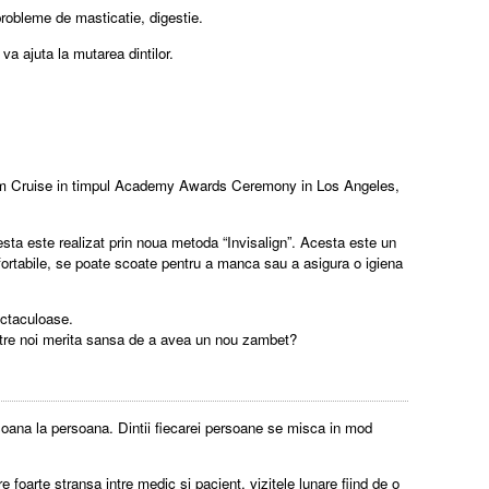
probleme de masticatie, digestie.
va ajuta la mutarea dintilor.
ul Tom Cruise in timpul Academy Awards Ceremony in Los Angeles,
esta este realizat prin noua metoda “Invisalign”. Acesta este un
nfortabile, se poate scoate pentru a manca sau a asigura o igiena
ectaculoase.
 dintre noi merita sansa de a avea un nou zambet?
ersoana la persoana. Dintii fiecarei persoane se misca in mod
 foarte stransa intre medic si pacient, vizitele lunare fiind de o