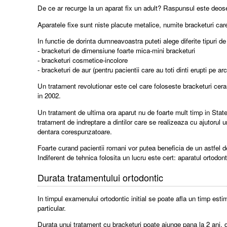
De ce ar recurge la un aparat fix un adult? Raspunsul este deoseb
Aparatele fixe sunt niste placute metalice, numite bracketuri car
In functie de dorinta dumneavoastra puteti alege diferite tipuri de
- bracketuri de dimensiune foarte mica-mini bracketuri
- bracketuri cosmetice-incolore
- bracketuri de aur (pentru pacientii care au toti dinti erupti pe ar
Un tratament revolutionar este cel care foloseste bracketuri cer
in 2002.
Un tratament de ultima ora aparut nu de foarte mult timp in State
tratament de indreptare a dintilor care se realizeaza cu ajutorul
dentara corespunzatoare.
Foarte curand pacientii romani vor putea beneficia de un astfel d
Indiferent de tehnica folosita un lucru este cert: aparatul ortodo
Durata tratamentului ortodontic
In timpul examenului ortodontic initial se poate afla un timp est
particular.
Durata unui tratament cu bracketuri poate ajunge pana la 2 ani, da