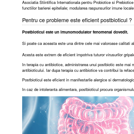
Asociatia Stiintifica Internationala pentru Probiotice si Prebio
functiilor barierei epiteliale; modularea raspunsurilor imune loc
Pentru ce probleme este eficient postbioticul ?
Postbioticul este un imunomodulator fenomenal dovedit.
Si poate ca aceasta este una dintre cele mai valoroase calitati a
Acesta este extrem de eficient impotriva tuturor virusurilor gripale
In terapia cu antibiotice, administrarea unui postbiotic este mai
antibioticului. Iar dupa terapia cu antibiotice va contribui la refac
Postbioticul este eficient in manifestarile alergice si dermatolog
In caz de intoleranta alimentara, postbioticul procura organismu