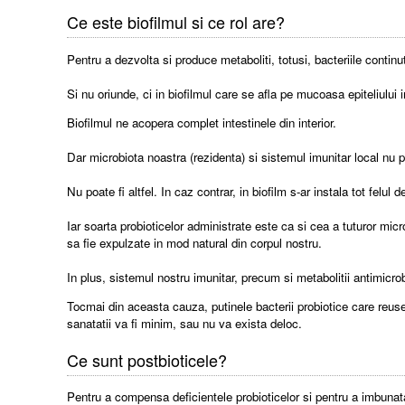
Ce este biofilmul si ce rol are?
Pentru a dezvolta si produce metaboliti, totusi, bacteriile continu
Si nu oriunde, ci in biofilmul care se afla pe mucoasa epiteliului 
Biofilmul ne acopera complet intestinele din interior.
Dar microbiota noastra (rezidenta) si sistemul imunitar local nu 
Nu poate fi altfel. In caz contrar, in biofilm s-ar instala tot fel
Iar soarta probioticelor administrate este ca si cea a tuturor micr
sa fie expulzate in mod natural din corpul nostru.
In plus, sistemul nostru imunitar, precum si metabolitii antimicro
Tocmai din aceasta cauza, putinele bacterii probiotice care reusesc
sanatatii va fi minim, sau nu va exista deloc.
Ce sunt postbioticele?
Pentru a compensa deficientele probioticelor si pentru a imbunat