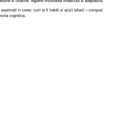
line si citokine, regland imunitatea innascuta si adaptativa.
imati in creier, cum ar fi indolii si acizii biliari) – compusi
nctia cognitiva.