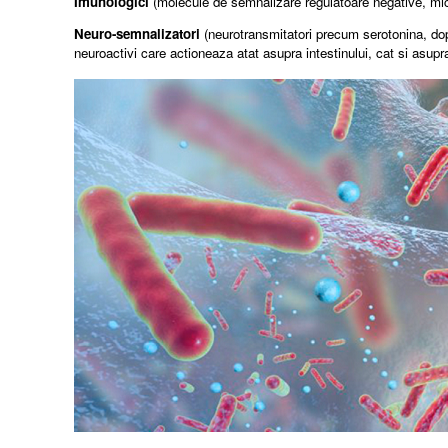
Imunologici
(molecule de semnalizare regulatoare negative, mic
Neuro-semnalizatori
(neurotransmitatori precum serotonina, dopam
neuroactivi care actioneaza atat asupra intestinului, cat si asup