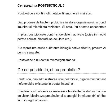
Ce reprezinta POSTBIOTICUL ?
Postbioticele contin toti metabolitii enumerati mai sus.
Dar, produse de bacterii probiotice in afara organismului, in conditi
imunitar si microbiota rezidenta. Si asta, intr-o forma concentrata
In plus, postbioticele contin si celulele inactivate (ucise in mod 
perete celular, bioproduse celulare etc.).
Ele reprezinta multe substante biologic active diferite, precum AD
pentru sanatate.
Postbioticele nu contin microorganisme vii.
De ce postbiotic, ci nu probiotic ?
Pentru ca, prin administrarea unui postbiotic, organismul primeste 
nefavorabile existente in tractul intestinal.
Efectele postbioticelor se realizeaza la diferite niveluri in macro
celulelor, biosinteza proteinelor si a energiei in mitocondrii si rib
si in intregul organism.