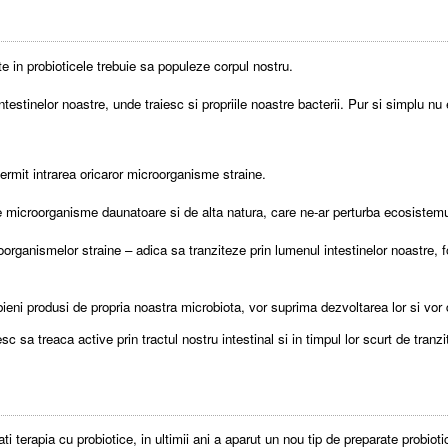
te in probioticele trebuie sa populeze corpul nostru.
intestinelor noastre, unde traiesc si propriile noastre bacterii. Pur si simplu nu
permit intrarea oricaror microorganisme straine.
ul de microorganisme daunatoare si de alta natura, care ne-ar perturba ecosistemu
oorganismelor straine – adica sa tranziteze prin lumenul intestinelor noastre, f
bieni produsi de propria noastra microbiota, vor suprima dezvoltarea lor si vor
 sa treaca active prin tractul nostru intestinal si in timpul lor scurt de tranzit
ati terapia cu probiotice, in ultimii ani a aparut un nou tip de preparate pro