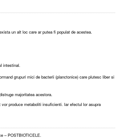
 exista un alt loc care ar putea fi populat de acestea.
l intestinal.
ormand grupuri mici de bacterii (planctonice) care plutesc liber si
 distruge majoritatea acestora.
 vor produce metaboliti insuficienti. Iar efectul lor asupra
biotice – POSTBIOTICELE.