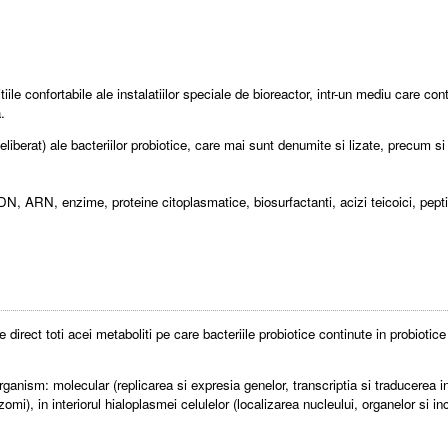
ile confortabile ale instalatiilor speciale de bioreactor, intr-un mediu care cont
.
deliberat) ale bacteriilor probiotice, care mai sunt denumite si lizate, precum si
N, ARN, enzime, proteine citoplasmatice, biosurfactanti, acizi teicoici, peptid
direct toti acei metaboliti pe care bacteriile probiotice continute in probiotice 
organism: molecular (replicarea si expresia genelor, transcriptia si traducerea 
ozomi), in interiorul hialoplasmei celulelor (localizarea nucleului, organelor si i