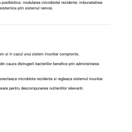
a postbiotica: modularea microbiotei rezidente; imbunatatirea
i sistemice prin sistemul nervos.
Precum si in cazul unui sistem imunitar compromis.
n cauza distrugerii bacteriilor benefice prin administrarea
 corecteaza microbiota rezidenta si regleaza sistemul imunitar.
esare pentru descompunerea nutrientilor relevanti.