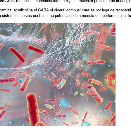
ro-ARN, metaboliti imunomodulatori etc.) – stimuleaza productia de imunoglobu
ina, acetilcolina si GABA si diversi compusi care se pot lega de receptorii expr
ra sistemului nervos central si au potentialul de a modula comportamentul si fu