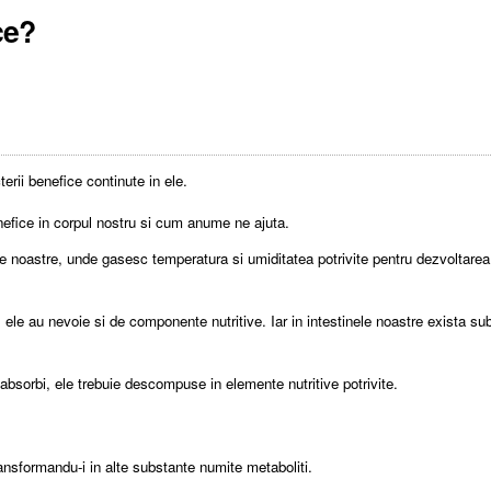
ce?
terii benefice continute in ele.
enefice in corpul nostru si cum anume ne ajuta.
ele noastre, unde gasesc temperatura si umiditatea potrivite pentru dezvoltarea l
ele au nevoie si de componente nutritive. Iar in intestinele noastre exista su
 absorbi, ele trebuie descompuse in elemente nutritive potrivite.
ransformandu-i in alte substante numite metaboliti.