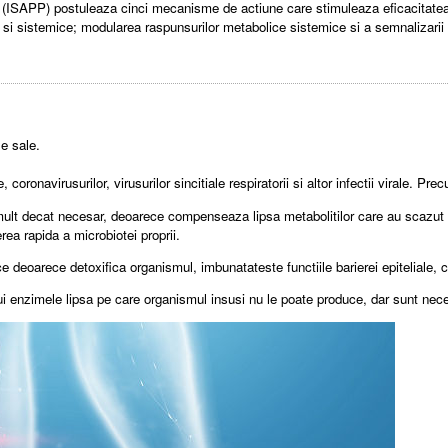
tice (ISAPP) postuleaza cinci mecanisme de actiune care stimuleaza eficacitate
ale si sistemice; modularea raspunsurilor metabolice sistemice si a semnalizari
le sale.
, coronavirusurilor, virusurilor sincitiale respiratorii si altor infectii virale. 
 mult decat necesar, deoarece compenseaza lipsa metabolitilor care au scazut di
erea rapida a microbiotei proprii.
ice deoarece detoxifica organismul, imbunatateste functiile barierei epiteliale,
lui enzimele lipsa pe care organismul insusi nu le poate produce, dar sunt nec