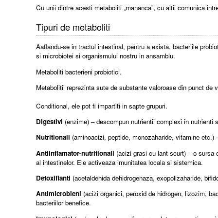
Cu unii dintre acesti metaboliti „mananca”, cu altii comunica intre 
Tipuri de metaboliti
Aaflandu-se in tractul intestinal, pentru a exista, bacteriile probi
si microbiotei si organismului nostru in ansamblu.
Metaboliti bacterieni probiotici.
Metabolitii reprezinta sute de substante valoroase din punct de v
Conditional, ele pot fi impartiti in sapte grupuri.
Digestivi
(enzime) – descompun nutrientii complexi in nutrienti si
Nutritionali
(aminoacizi, peptide, monozaharide, vitamine etc.) –
Antiinflamator-nutritionali
(acizi grasi cu lant scurt) – o sursa d
al intestinelor. Ele activeaza imunitatea locala si sistemica.
Detoxifianti
(acetaldehida dehidrogenaza, exopolizaharide, bifido
Antimicrobieni
(acizi organici, peroxid de hidrogen, lizozim, b
bacteriilor benefice.