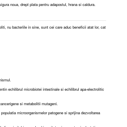
 asigura noua, drept plata pentru adapostul, hrana si caldura.
ti, nu bacteriile in sine, sunt cei care aduc beneficii atat lor, cat
nismul.
in echilibrul microbiotei intestinale si echilibrul apa-electrolitic
cancerigene si metabolitii mutageni.
i populatia microorganismelor patogene si sprijina dezvoltarea