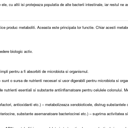
ele, cu altii isi protejeaza populatia de alte bacterii intestinale, iar restul ne
otice produc metaboliti. Aceasta este principala lor functie. Chiar acesti metaboli
edere biologic activ.
mpli pentru a fi absorbiti de microbiota si organismul.
 sunt o sursa de nutrienti necesari si usor digerabili pentru microbiota si orga
e nutrienti esentiali si substante antiinflamatoare pentru celulele colonului. Ment
factori, antioxidanti etc.) – metabolizeaza xenobioticele, distrug substantele 
acteriocine, substante asemanatoare bacteriocinei etc.) – suprima activitatea s