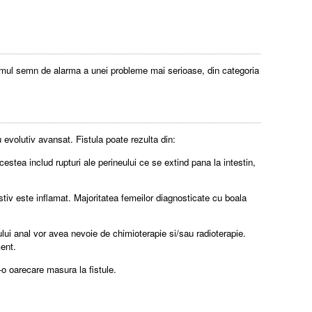
rimul semn de alarma a unei probleme mai serioase, din categoria
 evolutiv avansat. Fistula poate rezulta din:
stea includ rupturi ale perineului ce se extind pana la intestin,
stiv este inflamat. Majoritatea femeilor diagnosticate cu boala
lului anal vor avea nevoie de chimioterapie si/sau radioterapie.
ment.
r-o oarecare masura la fistule.