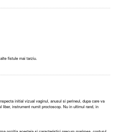
lte fistule mai tarziu.
nspecta initial vizual vaginul, anusul si perineul, dupa care va
l liber, instrument numit proctoscop. Nu in ultimul rand, in
irma pozitia acesteia si caracteristici precum marimea, conturul,