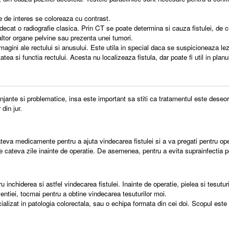
le de interes se coloreaza cu contrast.
cat o radiografie clasica. Prin CT se poate determina si cauza fistulei, de c
altor organe pelvine sau prezenta unei tumori.
agini ale rectului si anusului. Este utila in special daca se suspicioneaza lezi
a si functia rectului. Acesta nu localizeaza fistula, dar poate fi util in planul
njante si problematice, insa este important sa stiti ca tratamentul este deseor
din jur.
ateva medicamente pentru a ajuta vindecarea fistulei si a va pregati pentru ope
tice cateva zile inainte de operatie. De asemenea, pentru a evita suprainfectia p
 inchiderea si astfel vindecarea fistulei. Inainte de operatie, pielea si tesuturi
ventiei, tocmai pentru a obtine vindecarea tesuturilor moi.
alizat in patologia colorectala, sau o echipa formata din cei doi. Scopul este in