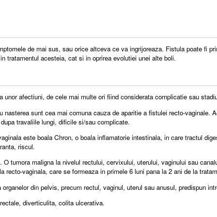
mptomele de mai sus, sau orice altceva ce va ingrijoreaza. Fistula poate fi p
 in tratamentul acesteia, cat si in oprirea evolutiei unei alte boli.
a unor afectiuni, de cele mai multe ori fiind considerata complicatie sau stadiu
 nasterea sunt cea mai comuna cauza de aparitie a fistulei recto-vaginale. Ace
dupa travaliile lungi, dificile si/sau complicate.
inala este boala Chron, o boala inflamatorie intestinala, in care tractul dige
anta, riscul.
a
. O tumora maligna la nivelul rectului, cervixului, uterului, vaginului sau cana
tula recto-vaginala, care se formeaza in primele 6 luni pana la 2 ani de la trata
 organelor din pelvis, precum rectul, vaginul, uterul sau anusul, predispun int
rectale, diverticulita, colita ulcerativa.