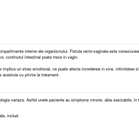
mpartimente interne ale organismului. Fistula recto-vaginala este conexiunea a
e, continutul intestinal poate trece in vagin.
 implica un stres emotional, ce poate afecta increderea in sine, intimitatea si 
 acestuia cu privire la tratament.
tologia variaza. Astfel unele paciente au simptome minore, abia sesizabile, i
le, includ: