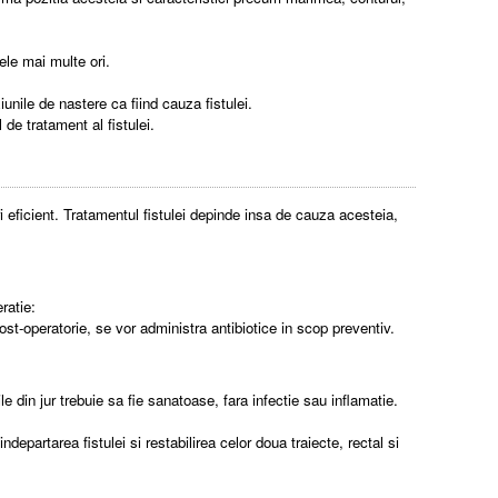
ele mai multe ori.
unile de nastere ca fiind cauza fistulei.
 de tratament al fistulei.
i eficient. Tratamentul fistulei depinde insa de cauza acesteia,
ratie:
ost-operatorie, se vor administra antibiotice in scop preventiv.
le din jur trebuie sa fie sanatoase, fara infectie sau inflamatie.
departarea fistulei si restabilirea celor doua traiecte, rectal si