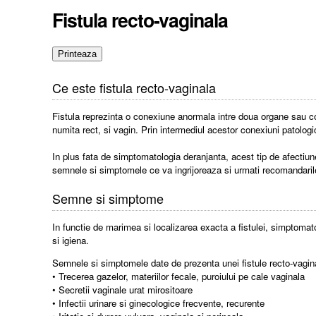
Fistula recto-vaginala
Ce este fistula recto-vaginala
Fistula reprezinta o conexiune anormala intre doua organe sau co
numita rect, si vagin. Prin intermediul acestor conexiuni patologic
In plus fata de simptomatologia deranjanta, acest tip de afectiune
semnele si simptomele ce va ingrijoreaza si urmati recomandarile
Semne si simptome
In functie de marimea si localizarea exacta a fistulei, simptoma
si igiena.
Semnele si simptomele date de prezenta unei fistule recto-vagina
• Trecerea gazelor, materiilor fecale, puroiului pe cale vaginala
• Secretii vaginale urat mirositoare
• Infectii urinare si ginecologice frecvente, recurente