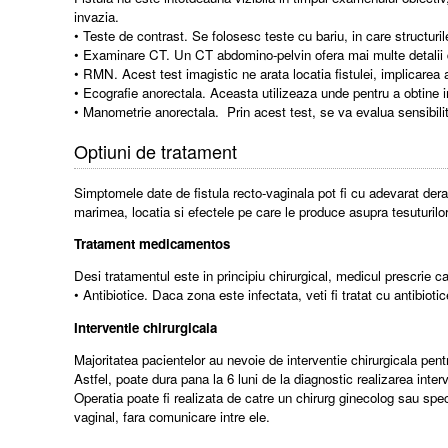
invazia.
• Teste de contrast. Se folosesc teste cu bariu, in care structuri
• Examinare CT. Un CT abdomino-pelvin ofera mai multe detalii de
• RMN. Acest test imagistic ne arata locatia fistulei, implicarea 
• Ecografie anorectala. Aceasta utilizeaza unde pentru a obtine im
• Manometrie anorectala. Prin acest test, se va evalua sensibilitate
Optiuni de tratament
Simptomele date de fistula recto-vaginala pot fi cu adevarat dera
marimea, locatia si efectele pe care le produce asupra tesuturilor 
Tratament medicamentos
Desi tratamentul este in principiu chirurgical, medicul prescrie c
• Antibiotice. Daca zona este infectata, veti fi tratat cu antibio
Interventie chirurgicala
Majoritatea pacientelor au nevoie de interventie chirurgicala pentru
Astfel, poate dura pana la 6 luni de la diagnostic realizarea inter
Operatia poate fi realizata de catre un chirurg ginecolog sau speci
vaginal, fara comunicare intre ele.