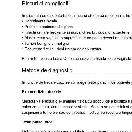
Riscuri si complicatii
In plus fata de disconfortul continuu si afectarea emotionala, fis
• Incontinenta fecala
• Probleme serioase de igiena
• Infectii urinare frecvente si raspandirea lor, ducand la bacterie
• Abces recto-vaginal, o suprainfectie ce poate deveni amenintat
• Tumori benigne si maligne
• Recurenta fistulei, desi tratata corespunzator
Printre femeile cu boala Chron ce dezvolta fistula recto-vaginala,
Metode de diagnostic
In functie de fiecare caz, se vor alege teste paraclinice potrivit
Examen fizic obiectiv
Medicul va efectua o examinare fizica cu scopul de a localiza fist
palpa zona cu ajutorul manusilor sterile. Acesta se poate folosi d
suspiciunile tumorale sau de infectie, medicul va recolta o biopsi
Teste paraclinice
Fistula nu este intotdeauna vizibila in timpul examenului obiecti