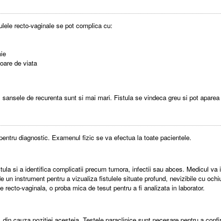
tulele recto-vaginale se pot complica cu:
mie
oare de viata
 sansele de recurenta sunt si mai mari. Fistula se vindeca greu si pot aparea a
e pentru diagnostic. Examenul fizic se va efectua la toate pacientele.
ula si a identifica complicatii precum tumora, infectii sau abces. Medicul va i
e un instrument pentru a vizualiza fistulele situate profund, nevizibile cu ochiu
e recto-vaginala, o proba mica de tesut pentru a fi analizata in laborator.
v, din cauza pozitiei acesteia. Testele paraclinice sunt necesare pentru a conf