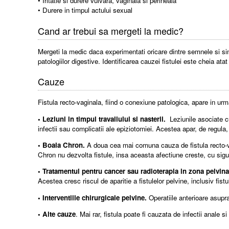
• Iritatie si durere vulvara, vaginala si perineala
• Durere in timpul actului sexual
Cand ar trebui sa mergeti la medic?
Mergeti la medic daca experimentati oricare dintre semnele si si
patologiilor digestive. Identificarea cauzei fistulei este cheia atat
Cauze
Fistula recto-vaginala, fiind o conexiune patologica, apare in urm
• Leziuni in timpul travaliului si nasterii.
Leziunile asociate cu
infectii sau complicatii ale epiziotomiei. Acestea apar, de regula, 
• Boala Chron.
A doua cea mai comuna cauza de fistula recto-vag
Chron nu dezvolta fistule, insa aceasta afectiune creste, cu sigur
• Tratamentul pentru cancer sau radioterapia in zona pelvin
Acestea cresc riscul de aparitie a fistulelor pelvine, inclusiv fis
• Interventiile chirurgicale pelvine.
Operatiile anterioare asupra
• Alte cauze
. Mai rar, fistula poate fi cauzata de infectii anale si 