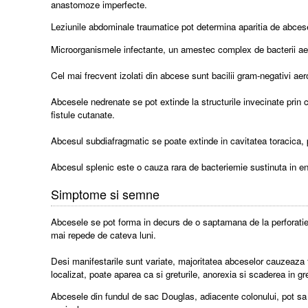
anastomoze imperfecte.
Leziunile abdominale traumatice pot determina aparitia de abcese,
Microorganismele infectante, un amestec complex de bacterii aero
Cel mai frecvent izolati din abcese sunt bacilii gram-negativi aero
Abcesele nedrenate se pot extinde la structurile invecinate prin
fistule cutanate.
Abcesul subdiafragmatic se poate extinde in cavitatea toracic
Abcesul splenic este o cauza rara de bacteriemie sustinuta in en
Simptome si semne
Abcesele se pot forma in decurs de o saptamana de la perforatie 
mai repede de cateva luni.
Desi manifestarile sunt variate, majoritatea abceselor cauzeaza fe
localizat, poate aparea ca si greturile, anorexia si scaderea in gr
Abcesele din fundul de sac Douglas, adiacente colonului, pot sa 