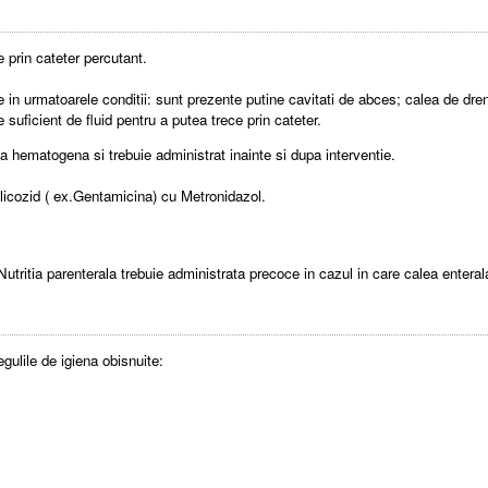
e prin cateter percutant.
ce in urmatoarele conditii: sunt prezente putine cavitati de abces; calea de dr
 suficient de fluid pentru a putea trece prin cateter.
ea hematogena si trebuie administrat inainte si dupa interventie.
licozid ( ex.Gentamicina) cu Metronidazol.
.Nutritia parenterala trebuie administrata precoce in cazul in care calea enterala
gulile de igiena obisnuite: