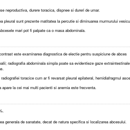
e neproductiva, durere toracica, dispnee si dureri de umar.
 pleural sunt prezente matitatea la percutie si diminuarea murmurului vesicul
 Abcesele mari pot fi palpate ca o masa abdominala.
ontrast este examinarea diagnostica de electie pentru suspiciune de abces
lii; radiografia abdominala simpla poate sa evidentieze gaze extraintestinale
as.
diografiei toracice cum ar fi revarsat pleural epilateral, hemidiafragmul ascensi
apare la cei mai multi pacienti si anemia este frecventa.
0%.
tarea generala de sanatate, decat de natura specifica si localizarea abcesului.