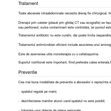
Tratament
Toate abcesele intraabdominale necesita drenaj fie chirurgical, fi
Drenajul prin cateter (plasat prin ghidaj CT sau ecografie) se fa
sau peritoneul; sursa contaminarii este controlata, iar puroiul este
Tratamentul antibiotic nu este curativ, dar poate limita raspandir
Tratamentul antimicrobian eficient include asocierea unui aminog
Este de asemenea utila monoterapia cu o cefalosporina.
Suportul nutritional este important, fiind preferata calea enterala
Preventie
Cea mai buna modalitate de preventie a abceselor o reprezinta re
- spalatul regulat pe maini;
- dezinfectarea mainilor atunci cand spalatul nu este posibil;
- folosirea unor obiecte de igiena personale.