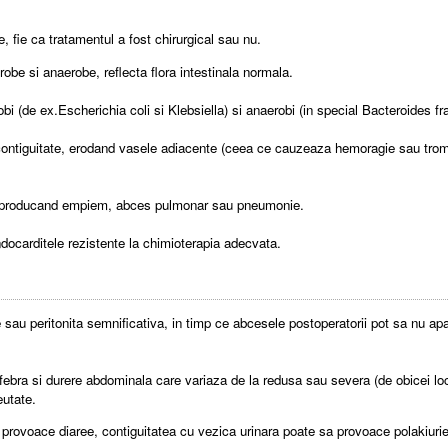
 fie ca tratamentul a fost chirurgical sau nu.
be si anaerobe, reflecta flora intestinala normala.
bi (de ex.Escherichia coli si Klebsiella) si anaerobi (in special Bacteroides fra
 contiguitate, erodand vasele adiacente (ceea ce cauzeaza hemoragie sau tromb
a, producand empiem, abces pulmonar sau pneumonie.
docarditele rezistente la chimioterapia adecvata.
sau peritonita semnificativa, in timp ce abcesele postoperatorii pot sa nu ap
bra si durere abdominala care variaza de la redusa sau severa (de obicei locali
eutate.
provoace diaree, contiguitatea cu vezica urinara poate sa provoace polakiurie 