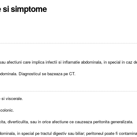
e si simptome
u afectiuni care implica infectii si inflamatie abdominala, in special in caz de
abdominala. Diagnosticul se bazeaza pe CT.
 si viscerale.
 colonic.
ita, diverticulita, sau in orice afectiune ce cauzeaza peritonita generalizata.
dominala, in special pe tractul digestiv sau biliar; peritoneul poate fi contamin