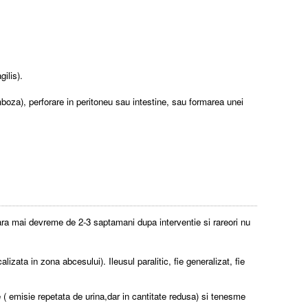
gilis).
oza), perforare in peritoneu sau intestine, sau formarea unei
ara mai devreme de 2-3 saptamani dupa interventie si rareori nu
zata in zona abcesului). Ileusul paralitic, fie generalizat, fie
( emisie repetata de urina,dar in cantitate redusa) si tenesme