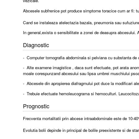
vezicale.
Abcesele subfrenice pot produce simptome toracice cum ar fi: tus
Cand se instaleaza atelectazia bazala, pneumonia sau sufuziunea
In general,exista o sensibilitate a zonei de deasupra abcesului.
Diagnostic
- Computer tomografia abdominala si pelviana cu substanta de c
- Alte examene imagistice , daca sunt efectuate, pot arata anoma
moale corespunzand abcesului sau lipsa umbrei muschiului pso
- Abcesele din apropierea diafragmului pot duce la modificari ale ra
- Trebuie efectuate hemoleucograma si hemoculturi. Leucocitoza 
Prognostic
Frecventa mortalitatii prin abcese intraabdominale este de 10-4
Evolutia bolii depinde in principal de bolile preexistente si de s