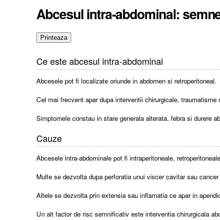
Abcesul intra-abdominal: semn
Ce este abcesul intra-abdominal
Abcesele pot fi localizate oriunde in abdomen si retroperitoneal.
Cel mai frecvent apar dupa interventii chirurgicale, traumatisme sa
Simptomele constau in stare generala alterata, febra si durere 
Cauze
Abcesele intra-abdominale pot fi intraperitoneale, retroperitoneale
Multe se dezvolta dupa perforatia unui viscer cavitar sau cancer
Altele se dezvolta prin extensia sau inflamatia ce apar in apendic
Un alt factor de risc semnificativ este interventia chirurgicala ab