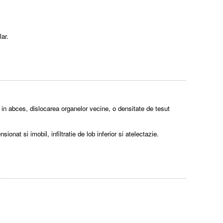
ar.
 in abces, dislocarea organelor vecine, o densitate de tesut
onat si imobil, infiltratie de lob inferior si atelectazie.