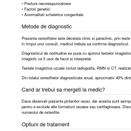
• Postura necorespunzatoare
• Factori genetici
• Anormalitati scheletice congenitale
Metode de diagnostic
Prezenta osteofitelor este decelata clinic si paraclinic, prin tes
in timpul unui consult, medicul trebuie sa confirme diagnosticul.
Diagnosticul de certitudine se pune cu ajutorul testelor imagistice, 
imagistic va fi usor de facut si interpretat.
Testele imagistice uzuale includ radiografia, RMN si CT, realizate 
Din totalul osteofitelor diagnosticate anual, aproximativ 40% din
Cand ar trebui sa mergeti la medic?
Daca observati prezenta pintenilor ososi, dar acestia sunt asimp
pentru a exclude alte formatiuni osoase sau cartilaginoase. Discu
numarului de osteofite.
Optiuni de tratament