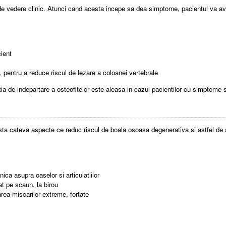
 de vedere clinic. Atunci cand acesta incepe sa dea simptome, pacientul va av
cient
e, pentru a reduce riscul de lezare a coloanei vertebrale
ia de indepartare a osteofitelor este aleasa in cazul pacientilor cu simptome se
ista cateva aspecte ce reduc riscul de boala osoasa degenerativa si astfel de a
ca asupra oaselor si articulatiilor
at pe scaun, la birou
itarea miscarilor extreme, fortate