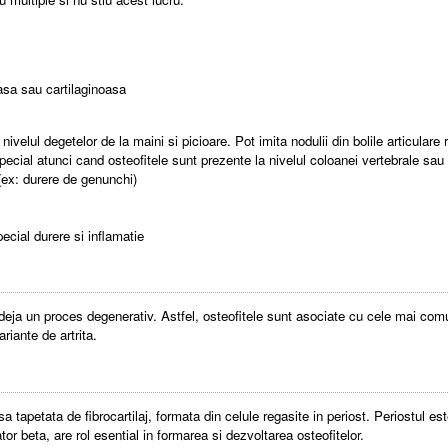
oasa sau cartilaginoasa
nivelul degetelor de la maini si picioare. Pot imita nodulii din bolile articular
pecial atunci cand osteofitele sunt prezente la nivelul coloanei vertebrale sau
 (ex: durere de genunchi)
ecial durere si inflamatie
a deja un proces degenerativ. Astfel, osteofitele sunt asociate cu cele mai comun
variante de artrita.
apetata de fibrocartilaj, formata din celule regasite in periost. Periostul este 
or beta, are rol esential in formarea si dezvoltarea osteofitelor.