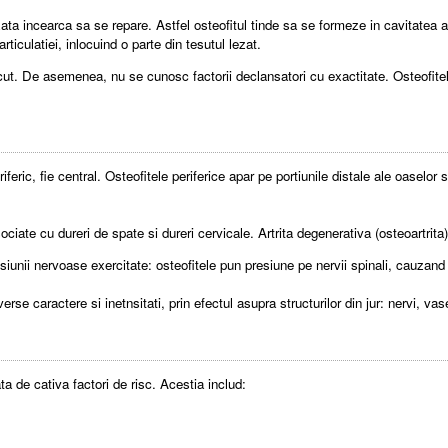
ezata incearca sa se repare. Astfel osteofitul tinde sa se formeze in cavitatea a
articulatiei, inlocuind o parte din tesutul lezat.
t. De asemenea, nu se cunosc factorii declansatori cu exactitate. Osteofitele s
iferic, fie central. Osteofitele periferice apar pe portiunile distale ale oaselor 
sociate cu dureri de spate si dureri cervicale. Artrita degenerativa (osteoartri
unii nervoase exercitate: osteofitele pun presiune pe nervii spinali, cauzand 
erse caractere si inetnsitati, prin efectul asupra structurilor din jur: nervi, v
ta de cativa factori de risc. Acestia includ: