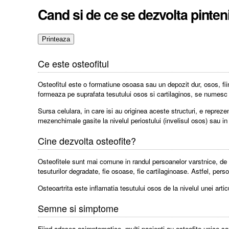
Cand si de ce se dezvolta pinteni
Ce este osteofitul
Osteofitul este o formatiune osoasa sau un depozit dur, osos, fi
formeaza pe suprafata tesutului osos si cartilaginos, se numesc 
Sursa celulara, in care isi au originea aceste structuri, e repr
mezenchimale gasite la nivelul periostului (invelisul osos) sau in c
Cine dezvolta osteofite?
Osteofitele sunt mai comune in randul persoanelor varstnice, de pe
tesuturilor degradate, fie osoase, fie cartilaginoase. Astfel, per
Osteoartrita este inflamatia tesutului osos de la nivelul unei artic
Semne si simptome
Fiind adesea asimptomatice, multi pacienti au osteofite unice sau