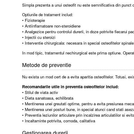
Simpla prezenta a unui osteofit nu este semnificativa din punct
Optiunile de tratament includ:
• Fizioterapie
• Antiinflamatoare non-steroidiene
• Analgezice pentru controlul durerii, in doze potrivite fiecarui pa
• Injectii cu steroizi
• Interventie chirurgicala: necesara in special osteofitelor spinal
In mod tipic, tratamentul nechirurgical este prima optiune. Operat
Metode de preventie
Nu exista un mod cert de a evita aparitia osteofitelor. Totusi, ex
Recomandarile utile in preventia osteofitelor includ:
• Stilul de viata activ
• Dieta sanatoasa, echilibrata
• Mentinerea unei greutati optime, pentru a evita presiunea mecani
• Mentinerea unei posturi bune, in special atunci cand stati asez
• Preventia leziunilor articulare prin incalzirea articulatiilor si ev
• Incaltaminte potrivita, comoda, calitativa
Gestionarea durerii