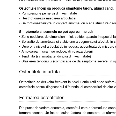
Osteofitele incep sa produca simptome tardiv, atunci cand:
• Pun presiune pe nervii din vecinatate
• Restrictioneaza miscarea articulatiei
• Se frictioneaza/intra in contact anormal cu o alta structura os
Simptomele si semnele ce pot aparea, includ:
• Zone nodulare, de dimensiuni mici, solide, aparute in special la 
• Senzatie de amorteala si slabiciune a segmentului afectat, in s
• Durere la nivelul articulatiei, in repaus, accentuata de miscare
• Amploarea miscarii se reduce, din cauza durerii
• Tendinita (inflamatia tendonului din vecinatate)
• Sfasierea tendonului (complicatie ce da simptome severe, in sp
Osteofitele in artrita
Osteofitele se dezvolta frecvent la nivelul articulatiilor ce sufer
osteofitele pentru diagnosticul diferential al osteoartritei de alte 
Formarea osteofitelor
Din punct de vedere anatomic, osteofitul este o formatiune osoasa t
formare osoasa. Un factor tisular, factorul de crestere transformat