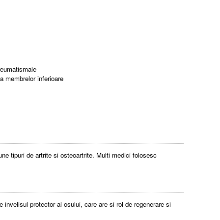
e reumatismale
 a membrelor inferioare
e tipuri de artrite si osteoartrite. Multi medici folosesc
invelisul protector al osului, care are si rol de regenerare si