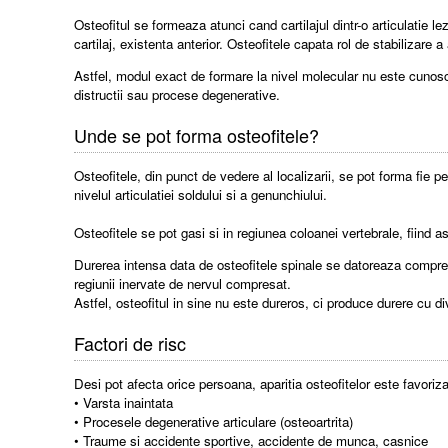
Osteofitul se formeaza atunci cand cartilajul dintr-o articulatie l
cartilaj, existenta anterior. Osteofitele capata rol de stabilizare a 
Astfel, modul exact de formare la nivel molecular nu este cunoscu
distructii sau procese degenerative.
Unde se pot forma osteofitele?
Osteofitele, din punct de vedere al localizarii, se pot forma fie per
nivelul articulatiei soldului si a genunchiului.
Osteofitele se pot gasi si in regiunea coloanei vertebrale, fiind a
Durerea intensa data de osteofitele spinale se datoreaza compresi
regiunii inervate de nervul compresat.
Astfel, osteofitul in sine nu este dureros, ci produce durere cu div
Factori de risc
Desi pot afecta orice persoana, aparitia osteofitelor este favoriza
• Varsta inaintata
• Procesele degenerative articulare (osteoartrita)
• Traume si accidente sportive, accidente de munca, casnice