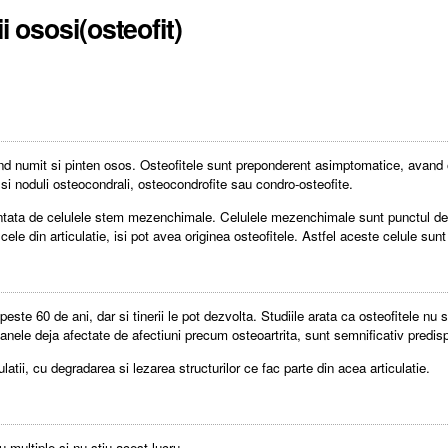
i ososi(osteofit)
ind numit si pinten osos. Osteofitele sunt preponderent asimptomatice, avand o
si noduli osteocondrali, osteocondrofite sau condro-osteofite.
ezentata de celulele stem mezenchimale. Celulele mezenchimale sunt punctul de 
ele din articulatie, isi pot avea originea osteofitele. Astfel aceste celule sunt p
ste 60 de ani, dar si tinerii le pot dezvolta. Studiile arata ca osteofitele nu 
soanele deja afectate de afectiuni precum osteoartrita, sunt semnificativ predis
ulatii, cu degradarea si lezarea structurilor ce fac parte din acea articulatie.
 multiple si nu stiu acest lucru.