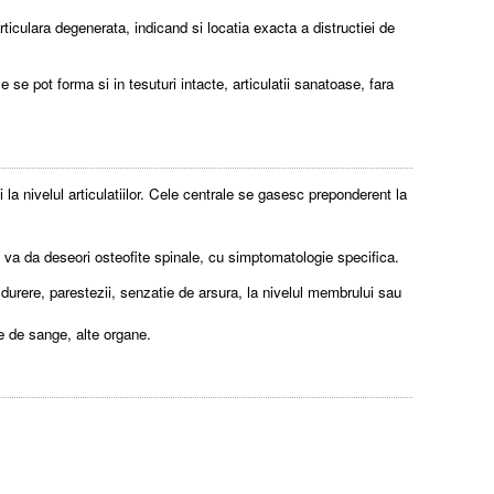
rticulara degenerata, indicand si locatia exacta a distructiei de
e pot forma si in tesuturi intacte, articulatii sanatoase, fara
si la nivelul articulatiilor. Cele centrale se gasesc preponderent la
ta) va da deseori osteofite spinale, cu simptomatologie specifica.
durere, parestezii, senzatie de arsura, la nivelul membrului sau
ase de sange, alte organe.