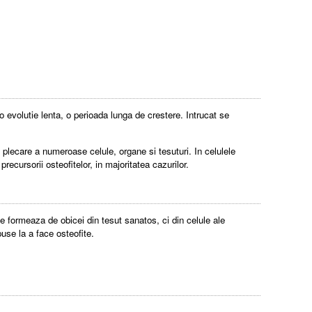
 evolutie lenta, o perioada lunga de crestere. Intrucat se
plecare a numeroase celule, organe si tesuturi. In celulele
recursorii osteofitelor, in majoritatea cazurilor.
se formeaza de obicei din tesut sanatos, ci din celule ale
puse la a face osteofite.