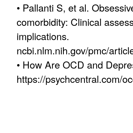
• Pallanti S, et al. Obsessi
comorbidity: Clinical asse
implications.
ncbi.nlm.nih.gov/pmc/arti
• How Are OCD and Depres
https://psychcentral.com/o