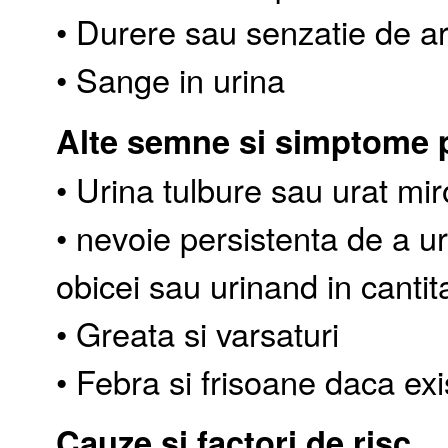
• Durere sau senzatie de ars
• Sange in urina
Alte semne si simptome p
• Urina tulbure sau urat mir
• nevoie persistenta de a u
obicei sau urinand in cantita
• Greata si varsaturi
• Febra si frisoane daca exi
Cauze si factori de risc