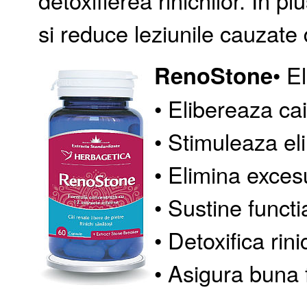
si reduce leziunile cauzate d
RenoStone
• E
• Elibereaza cai
• Stimuleaza el
• Elimina exces
• Sustine functia
• Detoxifica rini
• Asigura buna f