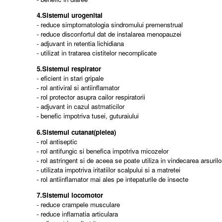
4.Sistemul urogenital
- reduce simptomatologia sindromului premenstrual
- reduce disconfortul dat de instalarea menopauzei
- adjuvant in retentia lichidiana
- utilizat in tratarea cistitelor necomplicate
5.Sistemul respirator
- eficient in stari gripale
- rol antiviral si antiinflamator
- rol protector asupra cailor respiratorii
- adjuvant in cazul astmaticilor
- benefic impotriva tusei, guturaiului
6.Sistemul cutanat(pielea)
- rol antiseptic
- rol antifungic si benefica impotriva micozelor
- rol astringent si de aceea se poate utiliza in vindecarea arsuri
- utilizata impotriva iritatiilor scalpului si a matretei
- rol antiinflamator mai ales pe intepaturile de insecte
7.Sistemul locomotor
- reduce crampele musculare
- reduce inflamatia articulara