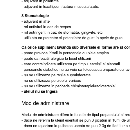
- adjuvant in poliartrite
- adjuvant in luxatii,contractura musculara,etc.
8.Stomatologie
- adjuvant in afte
- rol antiviral in caz de herpes
- rol astringent in caz de stomatita, gingivite, etc
- utilizata ca protector si potentiator de gust in apele de gura
Ca orice supliment lavanda sub diversele ei forme are si con
- poate provoca iritatii la persoanele cu piele atopica
- poate da reactii alergice la locul utilizarii
- este contraindicata utilizarea pe timpul sarcinii si alaptarii
- persoanele diabetice nu au voie sa foloseasca preparate cu lav
- nu se utilizeaza pe ranile suprainfectate
- nu se utilizeaza pe ulcerul varicos
- nu se utilizeaza in perioada chimioterapiei/radioterapiei
- uleiul nu se ingera
Mod de administrare
Modul de administrare difera in functie de tipul preparatului si a
- daca ne referim la uleiul esential se pun 3 picaturi in 10ml de u
- daca ne raportam la pulberea uscata se pun 2-3g de flori intr-o