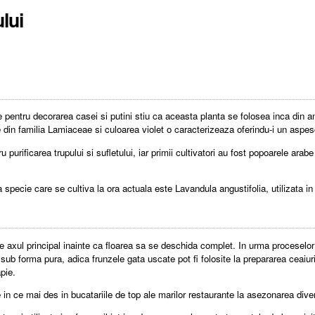
lui
e pentru decorarea casei si putini stiu ca aceasta planta se folosea inca din an
n familia Lamiaceae si culoarea violet o caracterizeaza oferindu-i un aspesc
purificarea trupului si sufletului, iar primii cultivatori au fost popoarele ara
pecie care se cultiva la ora actuala este Lavandula angustifolia, utilizata in
 pe axul principal inainte ca floarea sa se deschida complet. In urma procesel
sub forma pura, adica frunzele gata uscate pot fi folosite la prepararea ceaiuril
apie.
n ce mai des in bucatariile de top ale marilor restaurante la asezonarea diver