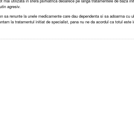
 mai utilizata in sfera psihiatrica deoarece pe langa tratamentele de baza init
utin agresiv.
somn sa renunte la unele medicamente care dau dependenta si sa adoarma cu ul
nuntam la tratamentul initiat de specialist, pana nu ne da acordul ca totul este i