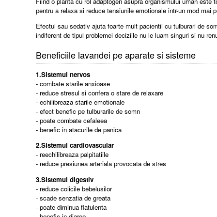
Fiind o planta cu rol adaptogen asupra organismului uman este tot
pentru a relaxa si reduce tensiunile emotionale intr-un mod mai p
Efectul sau sedativ ajuta foarte mult pacientii cu tulburari de 
indiferent de tipul problemei deciziile nu le luam singuri si nu re
Beneficiile lavandei pe aparate si sisteme
1.Sistemul nervos
- combate starile anxioase
- reduce stresul si confera o stare de relaxare
- echilibreaza starile emotionale
- efect benefic pe tulburarile de somn
- poate combate cefaleea
- benefic in atacurile de panica
2.Sistemul cardiovascular
- reechilibreaza palpitatiile
- reduce presiunea arteriala provocata de stres
3.Sistemul digestiv
- reduce colicile bebelusilor
- scade senzatia de greata
- poate diminua flatulenta
- benefic in diaree