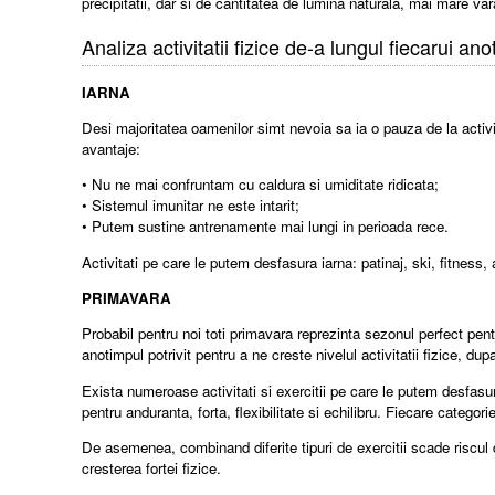
precipitatii, dar si de cantitatea de lumina naturala, mai mare va
Analiza activitatii fizice de-a lungul fiecarui an
IARNA
Desi majoritatea oamenilor simt nevoia sa ia o pauza de la activitat
avantaje:
• Nu ne mai confruntam cu caldura si umiditate ridicata;
• Sistemul imunitar ne este intarit;
• Putem sustine antrenamente mai lungi in perioada rece.
Activitati pe care le putem desfasura iarna: patinaj, ski, fitness,
PRIMAVARA
Probabil pentru noi toti primavara reprezinta sezonul perfect pen
anotimpul potrivit pentru a ne creste nivelul activitatii fizice, dup
Exista numeroase activitati si exercitii pe care le putem desfasura
pentru anduranta, forta, flexibilitate si echilibru. Fiecare categor
De asemenea, combinand diferite tipuri de exercitii scade riscul de
cresterea fortei fizice.