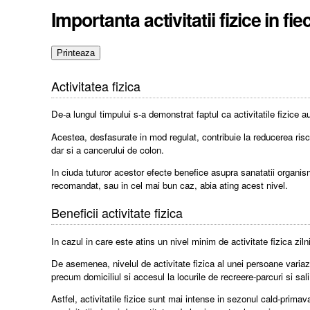
Importanta activitatii fizice in f
Activitatea fizica
De-a lungul timpului s-a demonstrat faptul ca activitatile fizice 
Acestea, desfasurate in mod regulat, contribuie la reducerea riscul
dar si a cancerului de colon.
In ciuda tuturor acestor efecte benefice asupra sanatatii organism
recomandat, sau in cel mai bun caz, abia ating acest nivel.
Beneficii activitate fizica
In cazul in care este atins un nivel minim de activitate fizica zil
De asemenea, nivelul de activitate fizica al unei persoane variaza
precum domiciliul si accesul la locurile de recreere-parcuri si sal
Astfel, activitatile fizice sunt mai intense in sezonul cald-prim