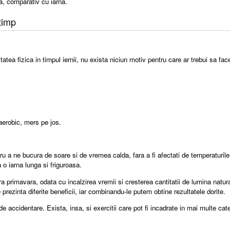
ra, comparativ cu iarna.
otimp
ea fizica in timpul iernii, nu exista niciun motiv pentru care ar trebui sa facem
 aerobic, mers pe jos.
tru a ne bucura de soare si de vremea calda, fara a fi afectati de temperatur
a o iarna lunga si friguroasa.
 primavara, odata cu incalzirea vremii si cresterea cantitatii de lumina naturala
ie prezinta diferite beneficii, iar combinandu-le putem obtine rezultatele dorite.
 accidentare. Exista, insa, si exercitii care pot fi incadrate in mai multe categ