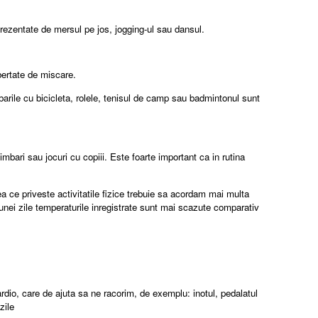
eprezentate de mersul pe jos, jogging-ul sau dansul.
ibertate de miscare.
arile cu bicicleta, rolele, tenisul de camp sau badmintonul sunt
imbari sau jocuri cu copiii. Este foarte important ca in rutina
ea ce priveste activitatile fizice trebuie sa acordam mai multa
 unei zile temperaturile inregistrate sunt mai scazute comparativ
cardio, care de ajuta sa ne racorim, de exemplu: inotul, pedalatul
zile