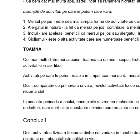
• Sa bem cat mai multa apa, astfel incat sa ramanem hidratati ata
Exemple de activitati pe care le putem face vara:
1. Mersul pe jos - este cea mai simpla forma de activitate pe car
2. Alergatul in natura - la fel ca mersul pe jos, contribuie la men
3. Inotul - are aceleasi beneficii ca mersul pe jos sau alergatul
4. Ciclismul - este o alta activitate care are numeroase beneficii 
TOAMNA
Cei mai multi dintre noi asociem toamna cu un nou inceput. Este
activitatile in aer liber.
Activitati pe care le putem realiza in timpul toamnei sunt: mersul p
Desi, comparativ cu primavara si vara, nivelul activitatii fizice 
recomandat.
In aceasta perioada a anului, cand ploile si vremea mohorata ne p
endorfine, care sunt niste substante chimice care ne ajuta sa ne
Concluzii
Desi activitatea fizica a fiecaruia dintre noi variaza in functie
nostru si ne imbunatateste calitatea vietii.