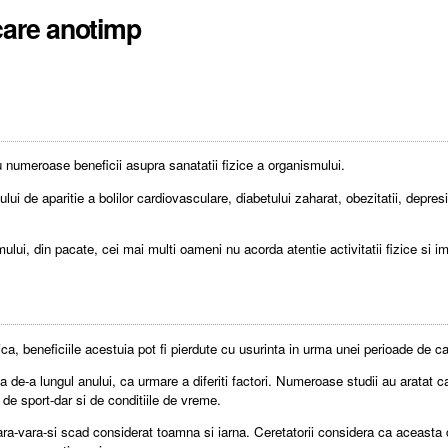
iecare anotimp
au numeroase beneficii asupra sanatatii fizice a organismului.
ui de aparitie a bolilor cardiovasculare, diabetului zaharat, obezitatii, depresi
ului, din pacate, cei mai multi oameni nu acorda atentie activitatii fizice si i
nica, beneficiile acestuia pot fi pierdute cu usurinta in urma unei perioade de 
 de-a lungul anului, ca urmare a diferiti factori. Numeroase studii au aratat ca
i de sport-dar si de conditiile de vreme.
avara-vara-si scad considerat toamna si iarna. Ceretatorii considera ca aceasta