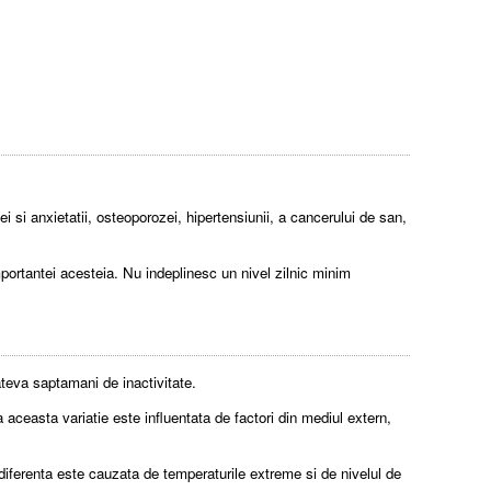
ei si anxietatii, osteoporozei, hipertensiunii, a cancerului de san,
mportantei acesteia. Nu indeplinesc un nivel zilnic minim
cateva saptamani de inactivitate.
 aceasta variatie este influentata de factori din mediul extern,
 diferenta este cauzata de temperaturile extreme si de nivelul de