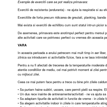
Exemple de exercitii care se pot realiza primavara:
Exercitii de rezistenta (anduranta) - ne ajuta la respiratie si au
Exercitiile de forta precum ridicarea de greutati, planking, band
Mai exista si exercitii de echilibru cum sunt statul intr-un picior
De asemenea, primavara este anotimpul perfect pentru mersul pe j
alte activitati care se potrivesc perfect cu vremea din aceasta p
VARA
In aceasta perioada a anului petrecem mai mult timp in aer liber, i
zilnica sa introducem si activitatile fizice, fara a ne lasa intimida
Pentru a nu fi afectati de trecerea de la temperaturile moderate d
atentie conditiilor de mediu, cel mai potrivit moment al zilei pe
cu mijlocul zilei.
Ceea ce mai putem face pentru a trece cu bine prin zilele caldu
• Sa purtam haine subtiri, usoare, care permit pielii sa respire. 
• Un dus rece inainte de antrenamente/activitati - ne va ajuta sa
• Sa adaptam tipurile de activitati in functie de vreme - in zilele
• Sa alegem activitatile indoor in zilele in care temperaturile at