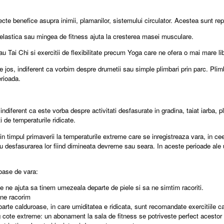
 efecte benefice asupra inimii, plamanilor, sistemului circulator. Acestea sunt r
a elastica sau mingea de fitness ajuta la cresterea masei musculare.
 sau Tai Chi si exercitii de flexibilitate precum Yoga care ne ofera o mai mare l
os, indiferent ca vorbim despre drumetii sau simple plimbari prin parc. Plimb
erioada.
ndiferent ca este vorba despre activitati desfasurate in gradina, taiat iarba, pl
ti de temperaturile ridicate.
in timpul primaverii la temperaturile extreme care se inregistreaza vara, in ce
ntru desfasurarea lor fiind dimineata devreme sau seara. In aceste perioade ale
roase de vara:
Ele ne ajuta sa tinem umezeala departe de piele si sa ne simtim racoriti.
 ne racorim
 foarte calduroase, in care umiditatea e ridicata, sunt recomandate exercitiile 
ing cote extreme: un abonament la sala de fitness se potriveste perfect acestor 