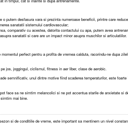
t in timpul, cat si inainte si dupa antrenamente.
e o putem desfasura vara si prezinta numeroase beneficii, printre care reducere
tinerea sanatatii sistemului cardiovascular;
. Insa, comparativ cu acestea, datorita contactului cu apa, putem avea antrena
asupra sanatatii si care are un impact minor asupra muschilor si articulatiilor.
 momentul perfect pentru a profita de vremea calduta, racorindu-ne dupa zilel
e jos, joggingul, ciclismul, fitness in aer liber, clase de aerobic.
scade semnificativ, unul dintre motive fiind scaderea temperaturilor, este foar
ot face sa ne simtim melancolici si ne pot accentua starile de anxietate si de 
 simtim mai bine.
 de sezon si de conditiile de vreme, este important sa mentinem un nivel consta