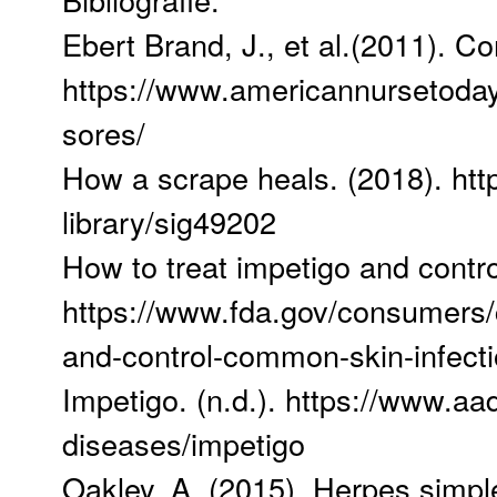
Ebert Brand, J., et al.(2011). 
https://www.americannursetoda
sores/
How a scrape heals. (2018). htt
library/sig49202
How to treat impetigo and contro
https://www.fda.gov/consumers/
and-control-common-skin-infect
Impetigo. (n.d.). https://www.aa
diseases/impetigo
Oakley, A. (2015). Herpes simpl