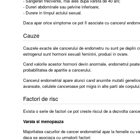
- Sangerari frecvente, mai ales dupa varsta de 40 ani;
- Dureri abdominale sau pelvine inferioare;
- Durere in timpul actului sexual.
Daca apar orice simptome ce pot fi asociate cu cancerul endomet
Cauze
Cauzele exacte ale cancerului de endometru nu sunt pe deplin cu
estrogenul sunt hormoni sexuali feminini, produsi in ovare.
Cand valorile acestor hormoni devin anormale, endometrul poate s
probabilitatea de aparitie a cancerului.
Cancerul endometrial apare atunci cand anumite mutatii genetice
avansate, celulele canceroase pot migra in alte parti ale corpul
Factori de risc
Exista o serie de factori ce pot creste riscul de a dezvolta cance
Varsta si menopauza
Majoritatea cazurilor de cancer endometrial apar la femeile cu v
daca se asociaza cu urmatorii factori: