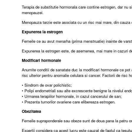
Terapia de substitutie hormonala care contine estrogen, dar nu si
menopauzei.
Menopauza tarzie este asociata cu un risc mai mare, din cauza e
Expunerea la estrogen
Femeile ce au avut menarha (prima menstruatie) inainte de varsta
Expunerea la estrogen este, de asemenea, mai mare in cazuri de i
Modificari hormonale
Anumite conditii de sanatate duc la modificari hormonale ce pot a
risc ulterior pentru anomalie celulara si cancer. Factorii de risc h
• Sindrom de ovar polichistic;
• Polipi endometriali sau alte excrescente benigne la nivelul end
• Urmarea terapiilor hormonale, in cazul cancerului de san;
• Prezenta tumorilor ovariene care elibereaza estrogen.
Obezitatea
Femeile supraponderale sau obeze sunt de doua pana la patru ori
Expertii considera ca acest lucru este cauzat de faptul ca tesutur