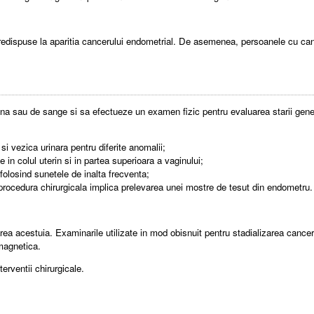
redispuse la aparitia cancerului endometrial. De asemenea, persoanele cu canc
rina sau de sange si sa efectueze un examen fizic pentru evaluarea starii gen
 si vezica urinara pentru diferite anomalii;
e in colul uterin si in partea superioara a vaginului;
 folosind sunetele de inalta frecventa;
 procedura chirurgicala implica prelevarea unei mostre de tesut din endometru.
ea acestuia. Examinarile utilizate in mod obisnuit pentru stadializarea cancer
 magnetica.
erventii chirurgicale.