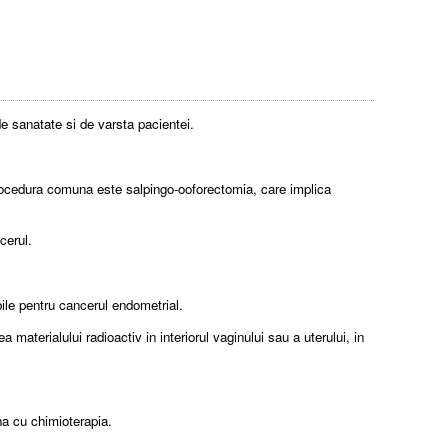
e sanatate si de varsta pacientei.
a procedura comuna este salpingo-ooforectomia, care implica
cerul.
bile pentru cancerul endometrial.
a materialului radioactiv in interiorul vaginului sau a uterului, in
ina cu chimioterapia.