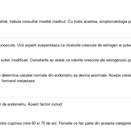
rial, trebuie consultat imediat medicul. Cu toate acestea, simptomatologia po
noscute. Unii experti suspecteaza ca nivelurile crescute de estrogen ar putea
uferi modificari. Cercetarile au aratat ca valorile crescute ale estrogenului 
 determina celulele normale din endometru sa devina anormale. Aceste celule 
ui, formand metastaze.
r de endometru. Acesti factori includ:
arste cuprinse intre 60 si 70 de ani. Femeile ce fac parte din aceasta categor