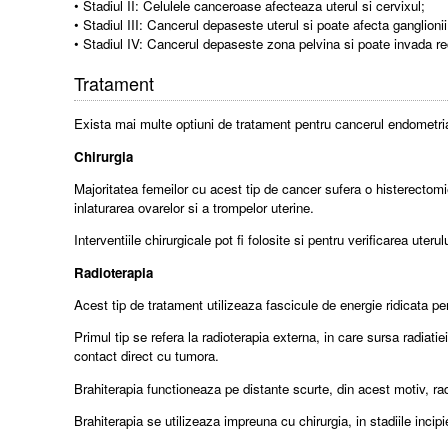
• Stadiul II: Celulele canceroase afecteaza uterul si cervixul;
• Stadiul III: Cancerul depaseste uterul si poate afecta ganglionii 
• Stadiul IV: Cancerul depaseste zona pelvina si poate invada rect
Tratament
Exista mai multe optiuni de tratament pentru cancerul endometrial
Chirurgia
Majoritatea femeilor cu acest tip de cancer sufera o histerectomi
inlaturarea ovarelor si a trompelor uterine.
Interventiile chirurgicale pot fi folosite si pentru verificarea ute
Radioterapia
Acest tip de tratament utilizeaza fascicule de energie ridicata pe
Primul tip se refera la radioterapia externa, in care sursa radiatie
contact direct cu tumora.
Brahiterapia functioneaza pe distante scurte, din acest motiv, ra
Brahiterapia se utilizeaza impreuna cu chirurgia, in stadiile inci