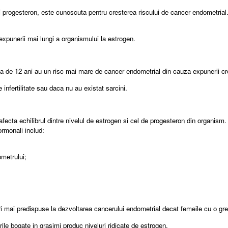
 progesteron, este cunoscuta pentru cresterea riscului de cancer endometrial. 
xpunerii mai lungi a organismului la estrogen.
 de 12 ani au un risc mai mare de cancer endometrial din cauza expunerii cres
nfertilitate sau daca nu au existat sarcini.
fecta echilibrul dintre nivelul de estrogen si cel de progesteron din organism.
ormonali includ:
ometrului;
 mai predispuse la dezvoltarea cancerului endometrial decat femeile cu o gre
ile bogate in grasimi produc niveluri ridicate de estrogen.