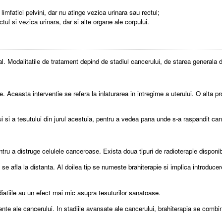
limfatici pelvini, dar nu atinge vezica urinara sau rectul;
ul si vezica urinara, dar si alte organe ale corpului.
. Modalitatile de tratament depind de stadiul cancerului, de starea generala d
e. Aceasta interventie se refera la inlaturarea in intregime a uterului. O alt
rului si a tesutului din jurul acestuia, pentru a vedea pana unde s-a raspandit can
ntru a distruge celulele canceroase. Exista doua tipuri de radioterapie disponi
i se afla la distanta. Al doilea tip se numeste brahiterapie si implica introducere
diatiile au un efect mai mic asupra tesuturilor sanatoase.
piente ale cancerului. In stadiile avansate ale cancerului, brahiterapia se comb