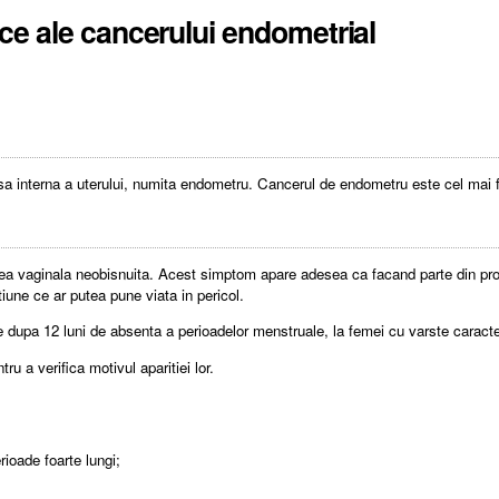
ce ale cancerului endometrial
 interna a uterului, numita endometru. Cancerul de endometru este cel mai fr
rea vaginala neobisnuita. Acest simptom apare adesea ca facand parte din pro
iune ce ar putea pune viata in pericol.
dupa 12 luni de absenta a perioadelor menstruale, la femei cu varste caract
 a verifica motivul aparitiei lor.
rioade foarte lungi;