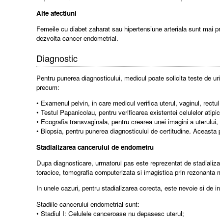
Alte afectiuni
Femeile cu diabet zaharat sau hipertensiune arteriala sunt mai p
dezvolta cancer endometrial.
Diagnostic
Pentru punerea diagnosticului, medicul poate solicita teste de u
precum:
• Examenul pelvin, in care medicul verifica uterul, vaginul, rectul
• Testul Papanicolau, pentru verificarea existentei celulelor atipic
• Ecografia transvaginala, pentru crearea unei imagini a uterului,
• Biopsia, pentru punerea diagnosticului de certitudine. Aceasta
Stadializarea cancerului de endometru
Dupa diagnosticare, urmatorul pas este reprezentat de stadializar
toracice, tomografia computerizata si imagistica prin rezonanta
In unele cazuri, pentru stadializarea corecta, este nevoie si de int
Stadiile cancerului endometrial sunt:
• Stadiul I: Celulele canceroase nu depasesc uterul;