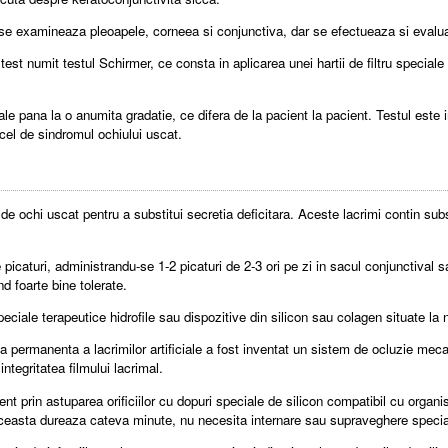
 se examineaza pleoapele, corneea si conjunctiva, dar se efectueaza si evaluare
st numit testul Schirmer, ce consta in aplicarea unei hartii de filtru speciale i
male pana la o anumita gradatie, ce difera de la pacient la pacient. Testul est
 cel de sindromul ochiului uscat.
ui de ochi uscat pentru a substitui secretia deficitara. Aceste lacrimi contin s
 picaturi, administrandu-se 1-2 picaturi de 2-3 ori pe zi in sacul conjunctival 
d foarte bine tolerate.
iale terapeutice hidrofile sau dispozitive din silicon sau colagen situate la ni
permanenta a lacrimilor artificiale a fost inventat un sistem de ocluzie mecanic
ntegritatea filmului lacrimal.
 prin astuparea orificiilor cu dopuri speciale de silicon compatibil cu organi
aceasta dureaza cateva minute, nu necesita internare sau supraveghere speciala