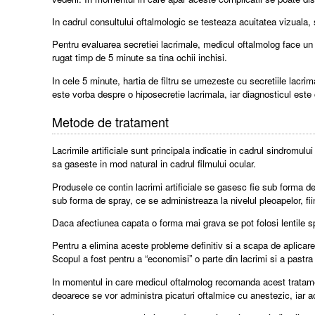
In cadrul consultului oftalmologic se testeaza acuitatea vizuala,
Pentru evaluarea secretiei lacrimale, medicul oftalmolog face un te
rugat timp de 5 minute sa tina ochii inchisi.
In cele 5 minute, hartia de filtru se umezeste cu secretiile lacri
este vorba despre o hiposecretie lacrimala, iar diagnosticul este
Metode de tratament
Lacrimile artificiale sunt principala indicatie in cadrul sindromul
sa gaseste in mod natural in cadrul filmului ocular.
Produsele ce contin lacrimi artificiale se gasesc fie sub forma de
sub forma de spray, ce se administreaza la nivelul pleoapelor, fiin
Daca afectiunea capata o forma mai grava se pot folosi lentile spec
Pentru a elimina aceste probleme definitiv si a scapa de aplicarea 
Scopul a fost pentru a “economisi” o parte din lacrimi si a pastra i
In momentul in care medicul oftalmolog recomanda acest tratament
deoarece se vor administra picaturi oftalmice cu anestezic, iar 