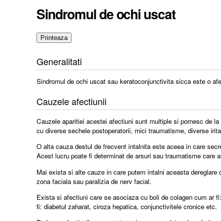
Sindromul de ochi uscat
Generalitati
Sindromul de ochi uscat sau keratoconjunctivita sicca este o afe
Cauzele afectiunii
Cauzele aparitiei acestei afectiuni sunt multiple si pornesc de la u
cu diverse sechele postoperatorii, mici traumatisme, diverse iri
O alta cauza destul de frecvent intalnita este aceea in care secr
Acest lucru poate fi determinat de arsuri sau traumatisme care
Mai exista si alte cauze in care putem intalni aceasta dereglare de
zona faciala sau paralizia de nerv facial.
Exista si afectiuni care se asociaza cu boli de colagen cum ar fi:
fi: diabetul zaharat, ciroza hepatica, conjunctivitele cronice etc.