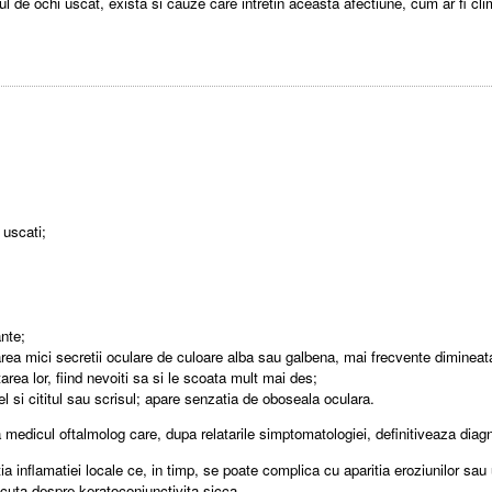
 de ochi uscat, exista si cauze care intretin aceasta afectiune, cum ar fi cli
 uscati;
ante;
rea mici secretii oculare de culoare alba sau galbena, mai frecvente dimineata l
rtarea lor, fiind nevoiti sa si le scoata mult mai des;
 fel si cititul sau scrisul; apare senzatia de oboseala oculara.
la medicul oftalmolog care, dupa relatarile simptomatologiei, definitiveaza diag
inflamatiei locale ce, in timp, se poate complica cu aparitia eroziunilor sau u
scuta despre keratoconjunctivita sicca.