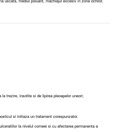
ma uscata, mediul poluant, machiajul excesiv in zona ochilor,
a trezire, insotite si de lipirea pleoapelor uneori;
nosticul si initiaza un tratament corespunzator.
lceratiilor la nivelul corneei si cu afectarea permanenta a