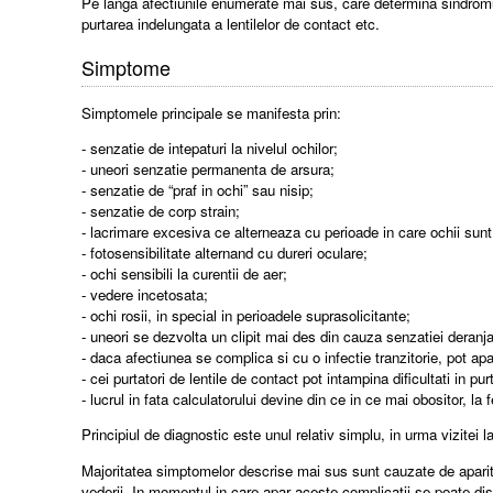
Pe langa afectiunile enumerate mai sus, care determina sindromul
purtarea indelungata a lentilelor de contact etc.
Simptome
Simptomele principale se manifesta prin:
- senzatie de intepaturi la nivelul ochilor;
- uneori senzatie permanenta de arsura;
- senzatie de “praf in ochi” sau nisip;
- senzatie de corp strain;
- lacrimare excesiva ce alterneaza cu perioade in care ochii sunt
- fotosensibilitate alternand cu dureri oculare;
- ochi sensibili la curentii de aer;
- vedere incetosata;
- ochi rosii, in special in perioadele suprasolicitante;
- uneori se dezvolta un clipit mai des din cauza senzatiei deranj
- daca afectiunea se complica si cu o infectie tranzitorie, pot apa
- cei purtatori de lentile de contact pot intampina dificultati in pu
- lucrul in fata calculatorului devine din ce in ce mai obositor, la
Principiul de diagnostic este unul relativ simplu, in urma vizitei 
Majoritatea simptomelor descrise mai sus sunt cauzate de aparitia 
vederii. In momentul in care apar aceste complicatii se poate di