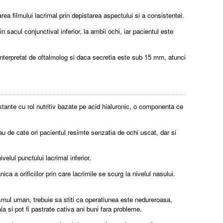
a filmului lacrimal prin depistarea aspectului si a consistentei.
n sacul conjunctival inferior, la ambii ochi, iar pacientul este
e interpretat de oftalmolog si daca secretia este sub 15 mm, atunci
ubstante cu rol nutritiv bazate pe acid hialuronic, o componenta ce
sau de cate ori pacientul resimte senzatia de ochi uscat, dar si
velul punctului lacrimal inferior.
a a orificiilor prin care lacrimile se scurg la nivelul nasului.
smul uman, trebuie sa stiti ca operatiunea este nedureroasa,
 si pot fi pastrate cativa ani buni fara probleme.