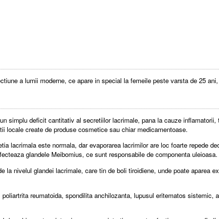
ctiune a lumii moderne, ce apare in special la femeile peste varsta de 25 ani,
n simplu deficit cantitativ al secretiilor lacrimale, pana la cauze inflamatorii, t
tatii locale create de produse cosmetice sau chiar medicamentoase.
etia lacrimala este normala, dar evaporarea lacrimilor are loc foarte repede de
 afecteaza glandele Meibomius, ce sunt responsabile de componenta uleioasa.
 la nivelul glandei lacrimale, care tin de boli tiroidiene, unde poate aparea ex
 poliartrita reumatoida, spondilita anchilozanta, lupusul eritematos sistemic, a