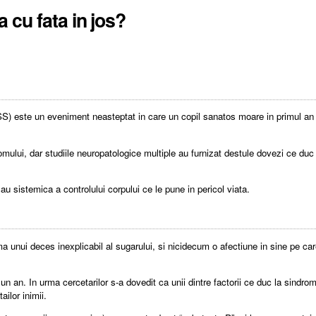
 cu fata in jos?
SS) este un eveniment neasteptat in care un copil sanatos moare in primul an
ului, dar studiile neuropatologice multiple au furnizat destule dovezi ce duc c
u sistemica a controlului corpului ce le pune in pericol viata.
ma unui deces inexplicabil al sugarului, si nicidecum o afectiune in sine pe care
n an. In urma cercetarilor s-a dovedit ca unii dintre factorii ce duc la sindromu
ailor inimii.