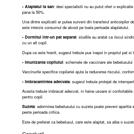
• Alaptatul la san
: desi specialistii nu au putut oferi o explica
pana la 50%.
Una dintre explicatii ar putea surveni din transferul anticorpilor 
este interzis consumul de alcool pe toata perioada alaptatului.
• Dormitul intr-un pat separat
: studiile au aratat ca riscul s
cu un alt copil.
Dupa ce este hranit, sugarul trebuie pus inapoi in propriul pat si 
• Imunizarea copilului
: schemele de vaccinare ale bebelusului r
Vaccinurile specifice copilariei ajuta la reducerea riscului, conf
• Imbracamintea adecvata
: sugarul trebuie protejat de intemper
Acesta trebuie imbracat adecvat, in haine usoare si confortabile pe
pentru copil.
Suzeta
: adormirea bebelusului cu suzeta poate preveni aparitia s
peste perioada critica.
Este de preferat ca bebelusul, care este alaptat, sa aiba o suze
Concluzii