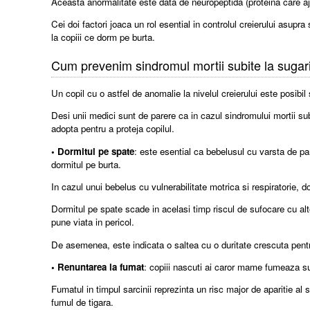
Aceasta anormalitate este data de neuropeptida (proteina care a
Cei doi factori joaca un rol esential in controlul creierului asupr
la copiii ce dorm pe burta.
Cum prevenim sindromul mortii subite la sugar
Un copil cu o astfel de anomalie la nivelul creierului este posibil s
Desi unii medici sunt de parere ca in cazul sindromului mortii su
adopta pentru a proteja copilul.
• Dormitul pe spate
: este esential ca bebelusul cu varsta de p
dormitul pe burta.
In cazul unui bebelus cu vulnerabilitate motrica si respiratorie,
Dormitul pe spate scade in acelasi timp riscul de sufocare cu alte
pune viata in pericol.
De asemenea, este indicata o saltea cu o duritate crescuta pentru
• Renuntarea la fumat
: copiii nascuti ai caror mame fumeaza su
Fumatul in timpul sarcinii reprezinta un risc major de aparitie a
fumul de tigara.