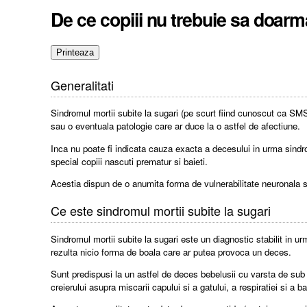
De ce copiii nu trebuie sa doarma
Generalitati
Sindromul mortii subite la sugari (pe scurt fiind cunoscut ca SM
sau o eventuala patologie care ar duce la o astfel de afectiune.
Inca nu poate fi indicata cauza exacta a decesului in urma sindrom
special copiii nascuti prematur si baieti.
Acestia dispun de o anumita forma de vulnerabilitate neuronala sa
Ce este sindromul mortii subite la sugari
Sindromul mortii subite la sugari este un diagnostic stabilit in ur
rezulta nicio forma de boala care ar putea provoca un deces.
Sunt predispusi la un astfel de deces bebelusii cu varsta de sub u
creierului asupra miscarii capului si a gatului, a respiratiei si a bat