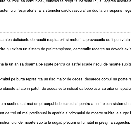
juta neuronii sa comunice), cunoscuta drept “substanta P”, si legarea aceste
a sistemului respirator si al sistemului cardiovascular ce duc la un raspuns nega
i
a aiba deficiente de reactii respiratorii si motorii la provocarile ce ii pun viata
bite nu exista un sistem de preintampinare, cercetarile recente au dovedit exis
ana la un an sa doarma pe spate pentru ca astfel scade riscul de moarte subit
 dormitul pe burta reprezinta un risc major de deces, deoarece corpul nu poate
 obiecte aflate in patut, de aceea este indicat ca bebelusul sa aiba un spatiu d
 a sustine cat mai drept corpul bebelusului si pentru a nu ii bloca sistemul re
nt de trei ori mai predispusi la aparitia sindromului de moarte subita la sug
l sindromului de moarte subita la sugar, precum si fumatul in preajma sugarulu