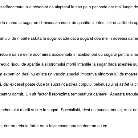
tie satifacatoare, s-a observat ca alaptatul la san pe o perioada cat mai lunga 
de la mama la sugar ce diminueaza riscul de aparitie al infectiilor si astfel de 
indromului de moarte subita la sugar scade daca sugarul doarme in aceeasi cam
trebuie sa se evite adormirea accidentala in acelasi pat cu sugarul pentru a nu 
educ riscul de aparitie a sindromului mortii infantile la sugar daca acestea su
orm expertilor, desi nu exista un vaccin special impotriva sindromului de moarte
ii, dar excesul poate duce la supraincalzirea corpului bebelusului si astfel la 
ntru dormit. Un alt factor il reprezinta temperatura camerei. Aceasta trebuie sa
indromului mortii subite la sugari. Specialistii, desi nu cunosc cauza, sunt d
ta, dar nu trebuie fortat sa o foloseasca sau sa doarma cu ea.