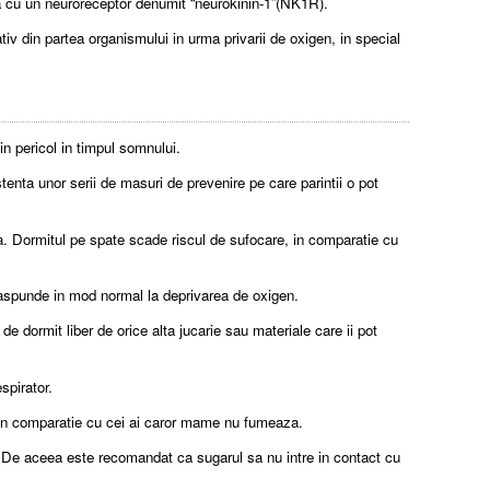
ia cu un neuroreceptor denumit “neurokinin-1”(NK1R).
tiv din partea organismului in urma privarii de oxigen, in special
 in pericol in timpul somnului.
tenta unor serii de masuri de prevenire pe care parintii o pot
a. Dormitul pe spate scade riscul de sufocare, in comparatie cu
 raspunde in mod normal la deprivarea de oxigen.
e dormit liber de orice alta jucarie sau materiale care ii pot
spirator.
ar in comparatie cu cei ai caror mame nu fumeaza.
i. De aceea este recomandat ca sugarul sa nu intre in contact cu