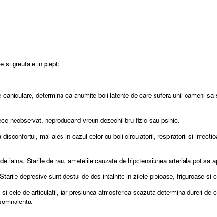
e si greutate in piept;
 caniculare, determina ca anumite boli latente de care sufera unii oameni sa s
rece neobservat, neproducand vreun dezechilibru fizic sau psihic.
 disconfortul, mai ales in cazul celor cu boli circulatorii, respiratorii si infec
e iarna. Starile de rau, ametelile cauzate de hipotensiunea arteriala pot sa a
arile depresive sunt destul de des intalnite in zilele ploioase, friguroase si 
le de articulatii, iar presiunea atmosferica scazuta determina dureri de cap s
i somnolenta.