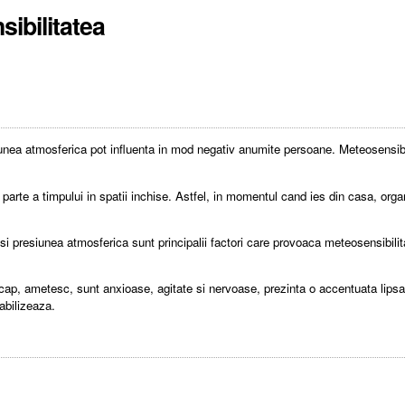
ibilitatea
siunea atmosferica pot influenta in mod negativ anumite persoane. Meteosensibi
parte a timpului in spatii inchise. Astfel, in momentul cand ies din casa, orga
e si presiunea atmosferica sunt principalii factori care provoaca meteosensibil
cap, ametesc, sunt anxioase, agitate si nervoase, prezinta o accentuata lipsa 
abilizeaza.