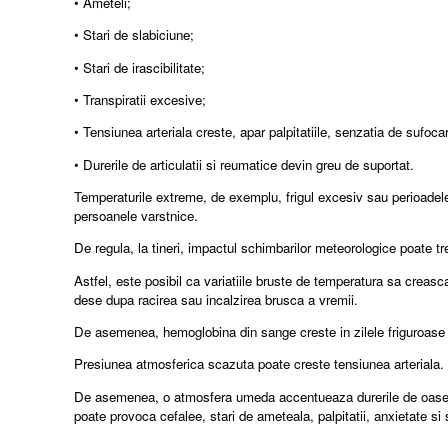
• Ameteli;
• Stari de slabiciune;
• Stari de irascibilitate;
• Transpiratii excesive;
• Tensiunea arteriala creste, apar palpitatiile, senzatia de sufocar
• Durerile de articulatii si reumatice devin greu de suportat.
Temperaturile extreme, de exemplu, frigul excesiv sau perioadele
persoanele varstnice.
De regula, la tineri, impactul schimbarilor meteorologice poate t
Astfel, este posibil ca variatiile bruste de temperatura sa creasca
dese dupa racirea sau incalzirea brusca a vremii.
De asemenea, hemoglobina din sange creste in zilele friguroase d
Presiunea atmosferica scazuta poate creste tensiunea arteriala. St
De asemenea, o atmosfera umeda accentueaza durerile de oase si ce
poate provoca cefalee, stari de ameteala, palpitatii, anxietate s