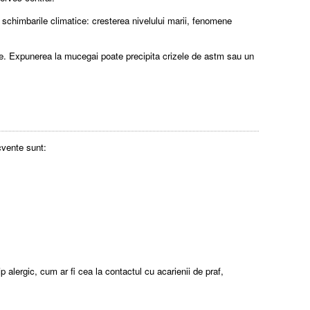
 schimbarile climatice: cresterea nivelului marii, fenomene
tate. Expunerea la mucegai poate precipita crizele de astm sau un
cvente sunt:
 alergic, cum ar fi cea la contactul cu acarienii de praf,