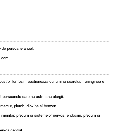
ne de persoane anual.
n.com.
stibililor fosili reactioneaza cu lumina soarelui. Funinginea e
t persoanele care au astm sau alergii.
e mercur, plumb, dioxine si benzen.
lui imunitar, precum si sistemelor nervos, endocrin, precum si
nervos central.