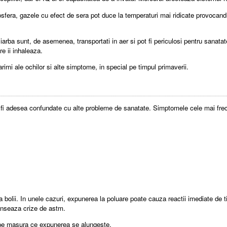
osfera, gazele cu efect de sera pot duce la temperaturi mai ridicate provocand
si iarba sunt, de asemenea, transportati in aer si pot fi periculosi pentru sana
re ii inhaleaza.
imi ale ochilor si alte simptome, in special pe timpul primaverii.
t fi adesea confundate cu alte probleme de sanatate. Simptomele cele mai fre
bolii. In unele cazuri, expunerea la poluare poate cauza reactii imediate de tip
anseaza crize de astm.
 pe masura ce expunerea se alungeste.