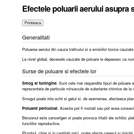
Efectele poluarii aerului asupra s
Generalitati
Poluarea aerului din cauza traficului si a emisiilor toxice cauza
La nivel global, decesele cauzate de poluare le depasesc ca nu
Surse de poluare si efectele lor
Smog si funingine
. Sunt cele mai raspandite tipuri de poluare 
reprezentata de particule minuscule de substante chimice de la niv
Smogul poate irita ochii si gatul si, de asemenea, afecteaza pla
Poluanti periculosi
. Acestia pot fi mortali sau pot avea conseci
Benzenul este cancerigen si poate provoca iritatii ale ochilor, pie
functiilor reproductive.
Plumbul, chiar si in cantitati mici, poate afecta creierul si rinich