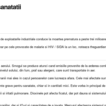
anatatii
te de exploatarile industriale conduce la moartea prematura a peste trei milioa
mar pe cele provocate de malarie si HIV / SIDA la un loc, noteaza theguardia
a aerului. Smogul se produce atunci cand emisiile provenite de la arderea combu
elul solului, din fum, praf sau alergeni, care sunt transportate in aer.
manii mai ales in cazul persoanelor care lucreaza afara. Cele mai afectate sun
nte grave pentru sanatate, chiar si in cantitati mici. Este vorba in principal d
lii si iritatii pulmonare. Dioxinele pot afecta ficatul, dar pot dauna si sistemu
ii copiilor, dar si IQ-ul si capacitatea de a invata. Mercurul afecteaza sistemul 