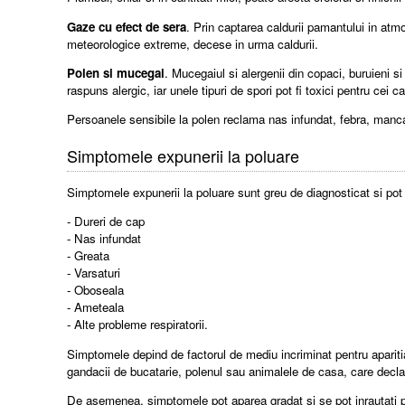
Gaze cu efect de sera
. Prin captarea caldurii pamantului in atm
meteorologice extreme, decese in urma caldurii.
Polen si mucegai
. Mucegaiul si alergenii din copaci, buruieni 
raspuns alergic, iar unele tipuri de spori pot fi toxici pentru cei ca
Persoanele sensibile la polen reclama nas infundat, febra, mancar
Simptomele expunerii la poluare
Simptomele expunerii la poluare sunt greu de diagnosticat si po
- Dureri de cap
- Nas infundat
- Greata
- Varsaturi
- Oboseala
- Ameteala
- Alte probleme respiratorii.
Simptomele depind de factorul de mediu incriminat pentru aparitia 
gandacii de bucatarie, polenul sau animalele de casa, care decl
De asemenea, simptomele pot aparea gradat si se pot inrautati