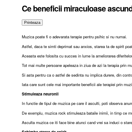
Ce beneficii miraculoase ascund
Muzica poate fi o adevarata terapie pentru psihic si nu numai.
Astfel, daca te simti deprimat sau anxios, starea ta de spirit poa
Aceasta este folosita cu succes in lume la ameliorarea diferitelor
Tot mai multe persoane apeleaza in ziua de azi la terapia prin m
Si asta pentru ca o astfel de sedinta nu implica durere, din contr
Iata care sunt cele mai importante beneficii ale terapiei prin muz
Stimuleaza neuronii
In functie de tipul de muzica pe care il asculti, poti observa anu
De exemplu, muzica rock stimuleaza bataile inimii, in timp ce mu
Asculta muzica ce iti face bine atunci cand vrei sa induci o star
Schimba starea de spirit