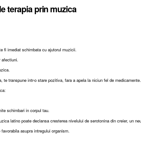
e terapia prin muzica
te fi imediat schimbata cu ajutorul muzicii.
 afectiuni.
uzica.
a, te transpune intr-o stare pozitiva, fara a apela la niciun fel de medicamente
ica:
mite schimbari in corpul tau.
zica latino poate declansa cresterea nivelului de serotonina din creier, un ne
e favorabila asupra intregului organism.