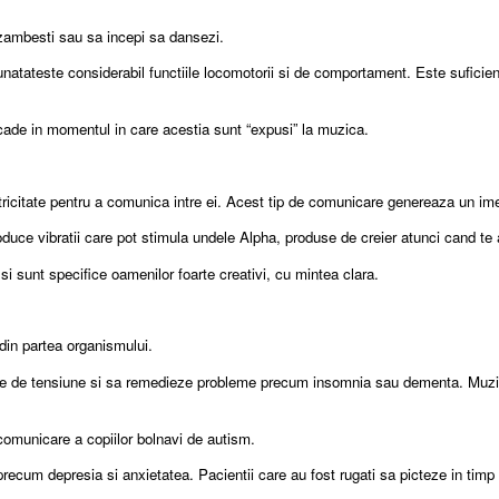
a zambesti sau sa incepi sa dansezi.
mbunatateste considerabil functiile locomotorii si de comportament. Este sufici
scade in momentul in care acestia sunt “expusi” la muzica.
ricitate pentru a comunica intre ei. Acest tip de comunicare genereaza un imen
ce vibratii care pot stimula undele Alpha, produse de creier atunci cand te afl
i sunt specifice oamenilor foarte creativi, cu mintea clara.
din partea organismului.
ape de tensiune si sa remedieze probleme precum insomnia sau dementa. Muzic
comunicare a copiilor bolnavi de autism.
ecum depresia si anxietatea. Pacientii care au fost rugati sa picteze in tim