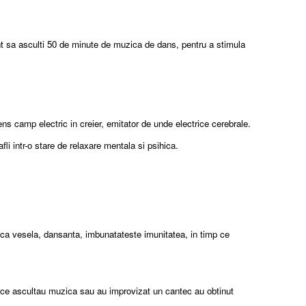
ent sa asculti 50 de minute de muzica de dans, pentru a stimula
s camp electric in creier, emitator de unde electrice cerebrale.
i intr-o stare de relaxare mentala si psihica.
a vesela, dansanta, imbunatateste imunitatea, in timp ce
p ce ascultau muzica sau au improvizat un cantec au obtinut