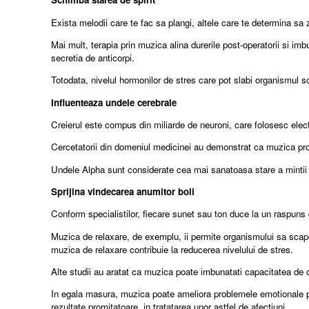
Exista melodii care te fac sa plangi, altele care te determina s
Mai mult, terapia prin muzica alina durerile post-operatorii si i
secretia de anticorpi.
Totodata, nivelul hormonilor de stres care pot slabi organismul 
Influenteaza undele cerebrale
Creierul este compus din miliarde de neuroni, care folosesc elect
Cercetatorii din domeniul medicinei au demonstrat ca muzica produ
Undele Alpha sunt considerate cea mai sanatoasa stare a mintii s
Sprijina vindecarea anumitor boli
Conform specialistilor, fiecare sunet sau ton duce la un raspuns 
Muzica de relaxare, de exemplu, ii permite organismului sa sc
muzica de relaxare contribuie la reducerea nivelului de stres.
Alte studii au aratat ca muzica poate imbunatati capacitatea de 
In egala masura, muzica poate ameliora problemele emotionale pr
rezultate promitatoare, in tratatarea unor astfel de afectiuni.