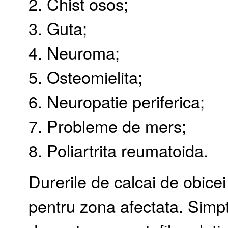
2. Chist osos;
3. Guta;
4. Neuroma;
5. Osteomielita;
6. Neuropatie periferica;
7. Probleme de mers;
8. Poliartrita reumatoida.
Durerile de calcai de obicei 
pentru zona afectata. Simp