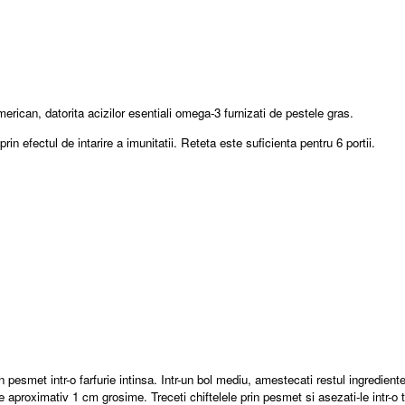
rican, datorita acizilor esentiali omega-3 furnizati de pestele gras.
rin efectul de intarire a imunitatii. Reteta este suficienta pentru 6 portii.
pesmet intr-o farfurie intinsa. Intr-un bol mediu, amestecati restul ingredientel
de aproximativ 1 cm grosime. Treceti chiftelele prin pesmet si asezati-le intr-