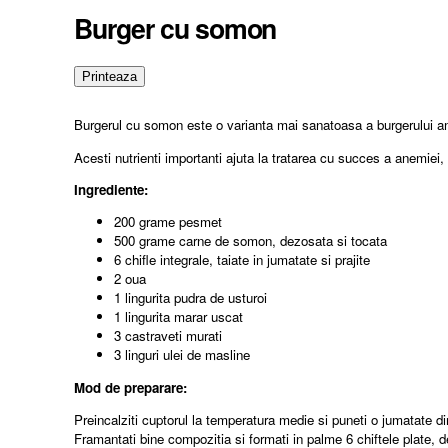
Burger cu somon
Burgerul cu somon este o varianta mai sanatoasa a burgerului ame
Acesti nutrienti importanti ajuta la tratarea cu succes a anemiei, p
Ingrediente:
200 grame pesmet
500 grame carne de somon, dezosata si tocata
6 chifle integrale, taiate in jumatate si prajite
2 oua
1 lingurita pudra de usturoi
1 lingurita marar uscat
3 castraveti murati
3 linguri ulei de masline
Mod de preparare:
Preincalziti cuptorul la temperatura medie si puneti o jumatate din 
Framantati bine compozitia si formati in palme 6 chiftele plate, 