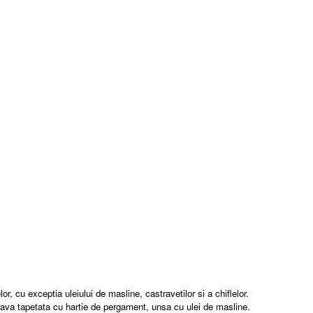
or, cu exceptia uleiului de masline, castravetilor si a chiflelor.
o tava tapetata cu hartie de pergament, unsa cu ulei de masline.