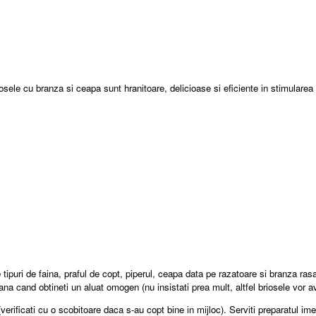
sele cu branza si ceapa sunt hranitoare, delicioase si eficiente in stimularea a
tipuri de faina, praful de copt, piperul, ceapa data pe razatoare si branza ras
ana cand obtineti un aluat omogen (nu insistati prea mult, altfel briosele vor a
verificati cu o scobitoare daca s-au copt bine in mijloc). Serviti preparatul ime