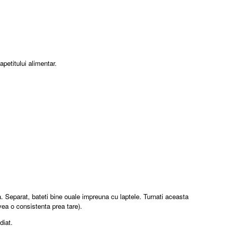
petitului alimentar.
a. Separat, bateti bine ouale impreuna cu laptele. Turnati aceasta
vea o consistenta prea tare).
diat.