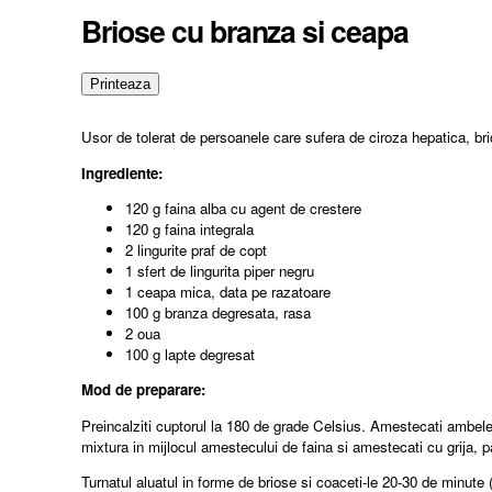
Briose cu branza si ceapa
Usor de tolerat de persoanele care sufera de ciroza hepatica, brio
Ingrediente:
120 g faina alba cu agent de crestere
120 g faina integrala
2 lingurite praf de copt
1 sfert de lingurita piper negru
1 ceapa mica, data pe razatoare
100 g branza degresata, rasa
2 oua
100 g lapte degresat
Mod de preparare:
Preincalziti cuptorul la 180 de grade Celsius. Amestecati ambele 
mixtura in mijlocul amestecului de faina si amestecati cu grija, p
Turnatul aluatul in forme de briose si coaceti-le 20-30 de minute (