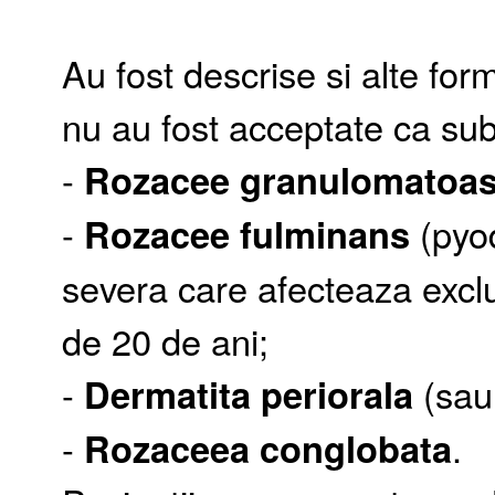
Au fost descrise si alte f
nu au fost acceptate ca subt
-
Rozacee granulomatoa
-
Rozacee fulminans
(pyod
severa care afecteaza exclus
de 20 de ani;
-
Dermatita periorala
(sau 
-
Rozaceea conglobata
.