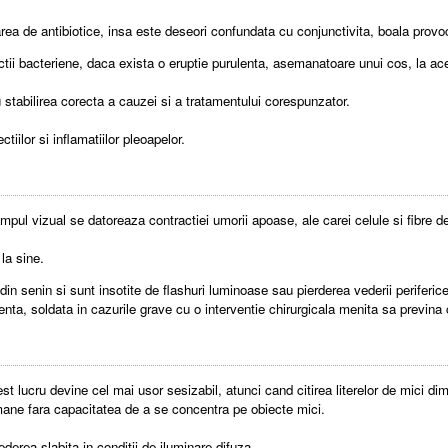
ea de antibiotice, insa este deseori confundata cu conjunctivita, boala provo
fectii bacteriene, daca exista o eruptie purulenta, asemanatoare unui cos, la ace
u stabilirea corecta a cauzei si a tratamentului corespunzator.
iilor si inflamatiilor pleoapelor.
ul vizual se datoreaza contractiei umorii apoase, ale carei celule si fibre dev
la sine.
senin si sunt insotite de flashuri luminoase sau pierderea vederii periferice,
nta, soldata in cazurile grave cu o interventie chirurgicala menita sa previna c
st lucru devine cel mai usor sesizabil, atunci cand citirea literelor de mici di
e ramane fara capacitatea de a se concentra pe obiecte mici.
derea slabita in conditii de iluminare difuza.