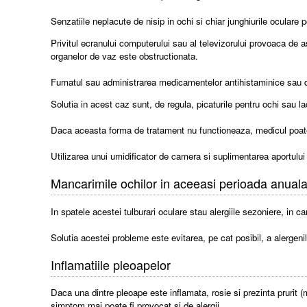
Senzatiile neplacute de nisip in ochi si chiar junghiurile oculare
Privitul ecranului computerului sau al televizorului provoaca de a
organelor de vaz este obstructionata.
Fumatul sau administrarea medicamentelor antihistaminice sau dec
Solutia in acest caz sunt, de regula, picaturile pentru ochi sau la
Daca aceasta forma de tratament nu functioneaza, medicul poa
Utilizarea unui umidificator de camera si suplimentarea aportulu
Mancarimile ochilor in aceeasi perioada anual
In spatele acestei tulburari oculare stau alergiile sezoniere, in 
Solutia acestei probleme este evitarea, pe cat posibil, a alergeni
Inflamatiile pleoapelor
Daca una dintre pleoape este inflamata, rosie si prezinta prurit (
simptom mai poate fi provocat si de alergii.