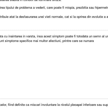
irea tipului de problema a vederii, care poate fi miopia, prezbitia sau hipermet
ntribuie atat la desfasurarea unei vieti normale, cat si la oprirea din evolutie a 
data cu inaintarea in varsta, insa acest simptom poate fi totodata un semn al
unt simptome specifice mai multor afectiuni, printre care se numara
, fiind definite ca miscari involuntare la nivelul pleoapei inferioare sau sup