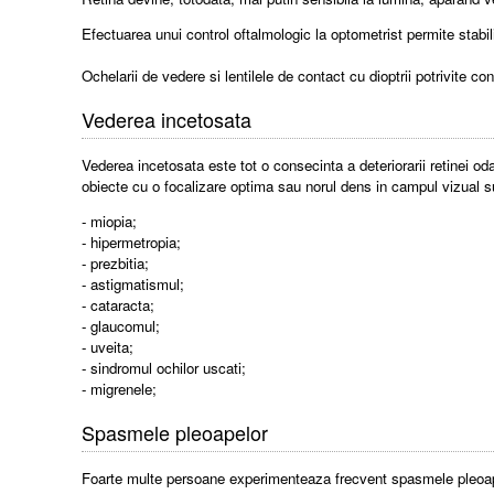
Efectuarea unui control oftalmologic la optometrist permite stabil
Ochelarii de vedere si lentilele de contact cu dioptrii potrivite co
Vederea incetosata
Vederea incetosata este tot o consecinta a deteriorarii retinei o
obiecte cu o focalizare optima sau norul dens in campul vizual s
- miopia;
- hipermetropia;
- prezbitia;
- astigmatismul;
- cataracta;
- glaucomul;
- uveita;
- sindromul ochilor uscati;
- migrenele;
Spasmele pleoapelor
Foarte multe persoane experimenteaza frecvent spasmele pleoapelor