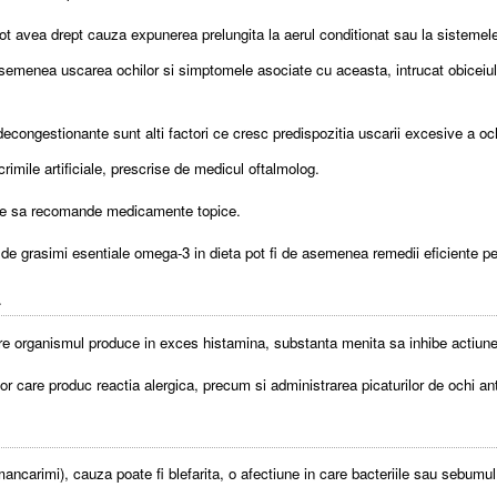
 pot avea drept cauza expunerea prelungita la aerul conditionat sau la sistemele
semenea uscarea ochilor si simptomele asociate cu aceasta, intrucat obiceiul de 
ongestionante sunt alti factori ce cresc predispozitia uscarii excesive a och
crimile artificiale, prescrise de medicul oftalmolog.
te sa recomande medicamente topice.
i de grasimi esentiale omega-3 in dieta pot fi de asemenea remedii eficiente 
a
care organismul produce in exces histamina, substanta menita sa inhibe actiunea p
lor care produc reactia alergica, precum si administrarea picaturilor de ochi an
mancarimi), cauza poate fi blefarita, o afectiune in care bacteriile sau sebumul