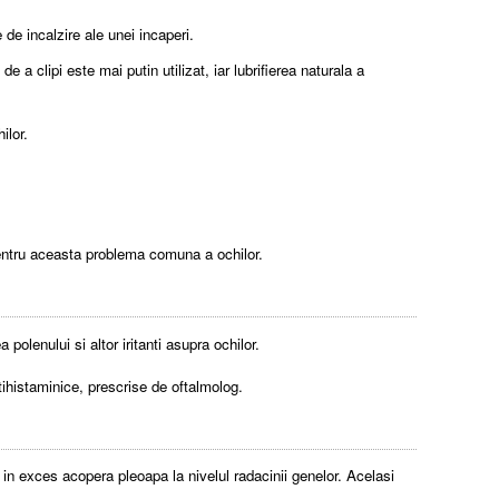
 de incalzire ale unei incaperi.
a clipi este mai putin utilizat, iar lubrifierea naturala a
ilor.
pentru aceasta problema comuna a ochilor.
olenului si altor iritanti asupra ochilor.
tihistaminice, prescrise de oftalmolog.
 in exces acopera pleoapa la nivelul radacinii genelor. Acelasi