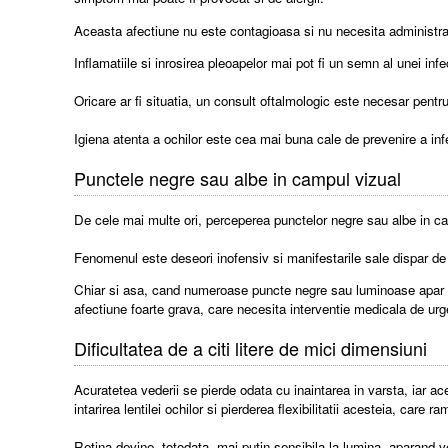
Aceasta afectiune nu este contagioasa si nu necesita administrar
Inflamatiile si inrosirea pleoapelor mai pot fi un semn al unei in
Oricare ar fi situatia, un consult oftalmologic este necesar pentr
Igiena atenta a ochilor este cea mai buna cale de prevenire a infect
Punctele negre sau albe in campul vizual
De cele mai multe ori, perceperea punctelor negre sau albe in camp
Fenomenul este deseori inofensiv si manifestarile sale dispar de 
Chiar si asa, cand numeroase puncte negre sau luminoase apar din 
afectiune foarte grava, care necesita interventie medicala de urge
Dificultatea de a citi litere de mici dimensiuni
Acuratetea vederii se pierde odata cu inaintarea in varsta, iar ace
intarirea lentilei ochilor si pierderea flexibilitatii acesteia, car
Retina devine, totodata, mai putin sensibila la lumina, aparand ve