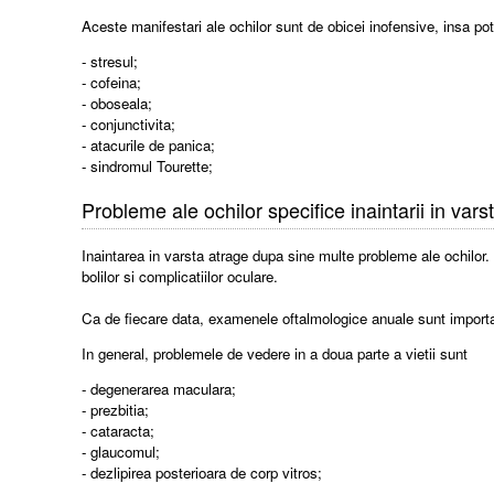
Aceste manifestari ale ochilor sunt de obicei inofensive, insa pot
- stresul;
- cofeina;
- oboseala;
- conjunctivita;
- atacurile de panica;
- sindromul Tourette;
Probleme ale ochilor specifice inaintarii in vars
Inaintarea in varsta atrage dupa sine multe probleme ale ochilor. I
bolilor si complicatiilor oculare.
Ca de fiecare data, examenele oftalmologice anuale sunt importan
In general, problemele de vedere in a doua parte a vietii sunt
- degenerarea maculara;
- prezbitia;
- cataracta;
- glaucomul;
- dezlipirea posterioara de corp vitros;