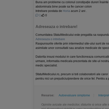
Buna am probleme cu colonul constipație dureri înainte
abdominala bine poate sa fie cancer colon
Intrebare postata de
Horia
acum 2 ani .
1
0
Adreseaza o intrebare!
Comunitatea SfatulMedicului este pregatita sa raspunda 
Adreseaza o intrebare
Raspunsurile oferite prin intermediul site-ului sunt de nat
asimilate unor consultatii sau analize medicale de specia
Datorita insusi modului in care functioneaza comunicatii
urmare, informatia medicala prezentata de site-ul nostru
medic specialist.
SfatulMedicului.ro, precum si toti colaboratorii ale caror 
pentru nici un prejudiciu/pierdere de orice fel. Pentru a p
Resurse:
Autoevaluare simptome
Interpre
Opiniile avizate ale medicilor, sfaturile si orice alt