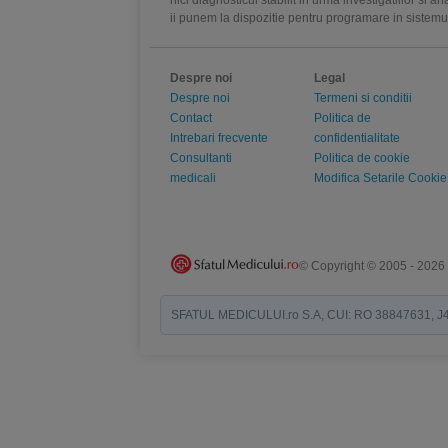
nici diagnosticul stabilit in urma investigatiilor si 
ii punem la dispozitie pentru programare in sistem
Despre noi
Legal
Despre noi
Termeni si conditii
Contact
Politica de
Intrebari frecvente
confidentialitate
Consultanti
Politica de cookie
medicali
Modifica Setarile Cookie
© Copyright © 2005 - 2026
SFATUL MEDICULUI.ro S.A, CUI: RO 38847631, J40/19