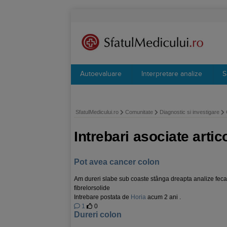
Autoevaluare
Interpretare analize
S
SfatulMedicului.ro
Comunitate
Diagnostic si investigare
Intrebari asociate arti
Pot avea cancer colon
Am dureri slabe sub coaste stânga dreapta analize fecal
fibrelorsolide
Intrebare postata de
Horia
acum 2 ani .
1
0
Dureri colon