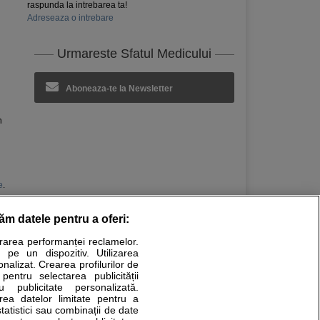
raspunda la intrebarea ta!
Adreseaza o intrebare
Urmareste Sfatul Medicului
Aboneaza-te la Newsletter
n
e
.
răm datele pentru a oferi:
Stiri medicale
urarea performanței reclamelor.
 pe un dispozitiv. Utilizarea
ucational. Ele nu pot substitui consultul medical direct si
onalizat. Crearea profilurilor de
a consultati fie medicul Dvs., fie unul dintre medicii pe care
 pentru selectarea publicității
u publicitate personalizată.
area datelor limitate pentru a
statistici sau combinații de date