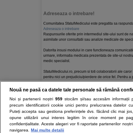
Adreseaza o intrebare!
Comunitatea SfatulMedicului este pregatita sa raspunda 
Adreseaza o intrebare
Raspunsurile oferite prin intermediul site-ului sunt de nat
asimilate unor consultatii sau analize medicale de specia
Datorita insusi modului in care functioneaza comunicatii
urmare, informatia medicala prezentata de site-ul nostru
medic specialist.
SfatulMedicului.ro, precum si toti colaboratorii ale caror 
pentru nici un prejudiciu/pierdere de orice fel. Pentru a p
Nouă ne pasă ca datele tale personale să rămână confi
Resurse:
Autoevaluare simptome
Interpre
Noi și partenerii noștri
959
stocăm și/sau accesăm informații pe
precum identificatorii cookie unici pentru prelucrarea datelor c
Opiniile avizate ale medicilor, sfaturile si orice alt
Puteți accepta sau gestiona preferințele dvs. făcând clic mai jos,
nici diagnosticul stabilit in urma investigatiilor si 
opune utilizării unui interes legitim în orice moment pe pag
ii punem la dispozitie pentru programare in sistem
confidențialitate. Aceste alegeri vor fi raportate partenerilor noștr
navigarea.
Mai multe detalii