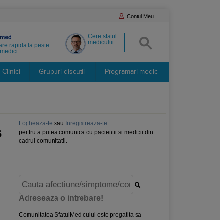
Contul Meu
Cere sfatul
medicului
re rapida la peste
medici
Clinici
Grupuri discutii
Programari medic
Logheaza-te
sau
Inregistreaza-te
s
pentru a putea comunica cu pacientii si medicii din
cadrul comunitatii.
Adreseaza o intrebare!
Comunitatea SfatulMedicului este pregatita sa