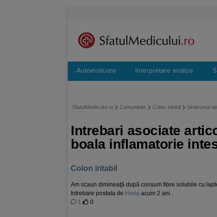
Autoevaluare
Interpretare analize
S
SfatulMedicului.ro
Comunitate
Colon iritabil
Sindromul de 
Intrebari asociate artic
boala inflamatorie intes
Colon iritabil
Am scaun dimineață după consum fibre solubile cu lapte
Intrebare postata de
Horia
acum 2 ani .
1
0