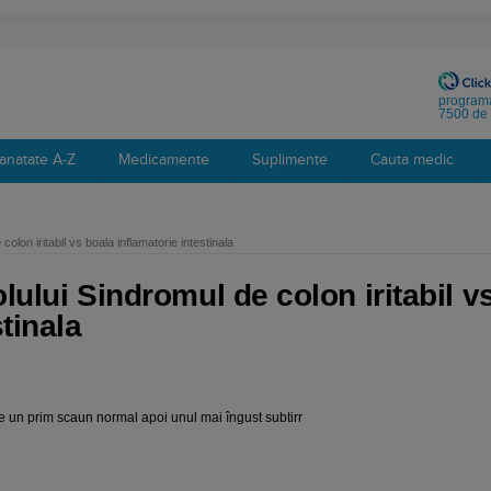
programa
7500 de 
anatate A-Z
Medicamente
Suplimente
Cauta medic
colon iritabil vs boala inflamatorie intestinala
olului Sindromul de colon iritabil v
tinala
 un prim scaun normal apoi unul mai îngust subtirr