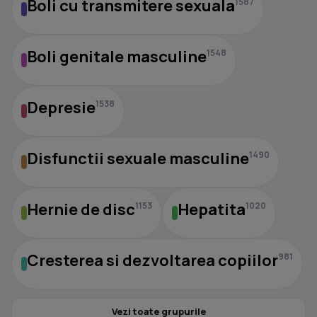
Boli cu transmitere sexuala
1587
Boli genitale masculine
1548
Depresie
1538
Disfunctii sexuale masculine
1490
Hernie de disc
Hepatita
1153
1020
Cresterea si dezvoltarea copiilor
981
Vezi toate grupurile