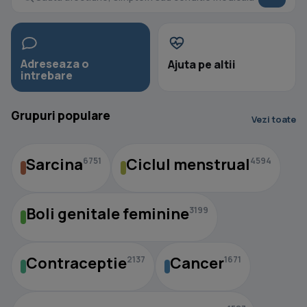
Adreseaza o
Ajuta pe altii
intrebare
Grupuri populare
Vezi toate
Sarcina
Ciclul menstrual
6751
4594
Boli genitale feminine
3199
Contraceptie
Cancer
2137
1671