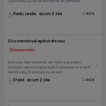
O persoana cu cancer are nevoie de pempersi
Radu vasile · acum 2 zile
0
0
R
Cicu menstrual apărut din nou
Raspuns medic
Bună ziua, Sunt studentă, am 19 ani și aș avea o
întrebare care mă îngrijorează. În luna iunie mi-a venit
menstruația, în luna iulie nu am avut...
SteM · acum 2 zile
0
0
S