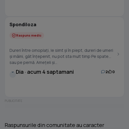
Spondiloza
Raspuns medic
Dureri între omoplați, le simt și în piept, dureri de umeri
și mâini, gât înțepenit, nu pot sta mult timp Pe spate
sau pe pernă. Amețeli și...
Dia · acum 4 saptamani
2
0
D
Raspunsurile din comunitate au caracter