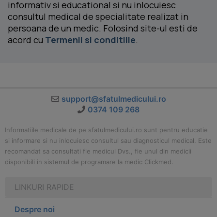
informativ si educational si nu inlocuiesc
consultul medical de specialitate realizat in
persoana de un medic. Folosind site-ul esti de
acord cu
Termenii si conditiile
.
support@sfatulmedicului.ro
0374 109 268
Informatiile medicale de pe sfatulmedicului.ro sunt pentru educatie
si informare si nu inlocuiesc consultul sau diagnosticul medical. Este
recomandat sa consultati fie medicul Dvs., fie unul din medicii
disponibili in sistemul de programare la medic Clickmed.
LINKURI RAPIDE
Despre noi