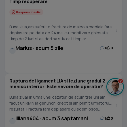
Timp recuperare
Raspuns medic
Buna ziua,am suferit o fractura de maleola mediala fara
deplasare pe data de 24 mai cu imobilizare ghipsata
timp de 2 luni si as dori sa stiu cat timp ar...
Marius · acum 5 zile
1
0
M
Ruptura de ligament LIA si leziune gradul 2
?
menisc interior .Este nevoie de operatie?
Buna ziua! In urma unei cazaturi de acum trei luni am
facut un RMN la genunchi drept si am primit urmatorul
rezultat: Fractura fara deplasare cu edem osos...
liliana404 · acum 3 saptamani
1
0
L