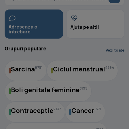
Adreseaza o
Ajuta pe altii
intrebare
Grupuri populare
Vezi toate
Sarcina
Ciclul menstrual
6751
4594
Boli genitale feminine
3199
Contraceptie
Cancer
2137
1671