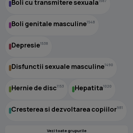
Boli cu transmitere sexuala
1587
Boli genitale masculine
1548
Depresie
1538
Disfunctii sexuale masculine
1490
Hernie de disc
Hepatita
1153
1020
Cresterea si dezvoltarea copiilor
981
Vezi toate grupurile