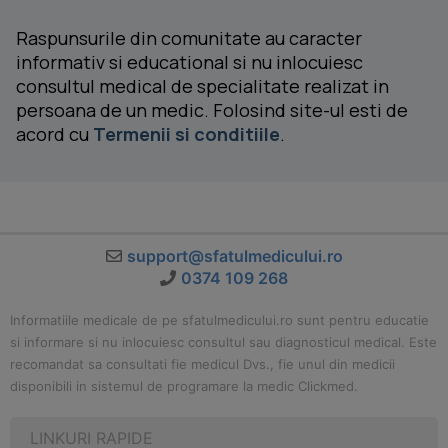
Raspunsurile din comunitate au caracter
informativ si educational si nu inlocuiesc
consultul medical de specialitate realizat in
persoana de un medic. Folosind site-ul esti de
acord cu
Termenii si conditiile
.
support@sfatulmedicului.ro
0374 109 268
Informatiile medicale de pe sfatulmedicului.ro sunt pentru educatie
si informare si nu inlocuiesc consultul sau diagnosticul medical. Este
recomandat sa consultati fie medicul Dvs., fie unul din medicii
disponibili in sistemul de programare la medic Clickmed.
LINKURI RAPIDE