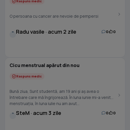
Raspuns medic
O persoana cu cancer are nevoie de pempersi
Radu vasile · acum 2 zile
0
0
R
Cicu menstrual apărut din nou
Raspuns medic
Bună ziua, Sunt studentă, am 19 ani și aș avea o
întrebare care mă îngrijorează. În luna iunie mi-a venit
menstruația, în luna iulie nu am avut...
SteM · acum 3 zile
0
0
S