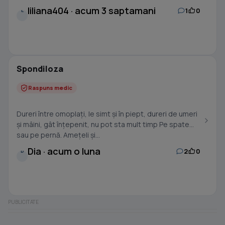
liliana404 · acum 3 saptamani
1
0
L
Spondiloza
Raspuns medic
Dureri între omoplați, le simt și în piept, dureri de umeri
și mâini, gât înțepenit, nu pot sta mult timp Pe spate
sau pe pernă. Amețeli și...
Dia · acum o luna
2
0
D