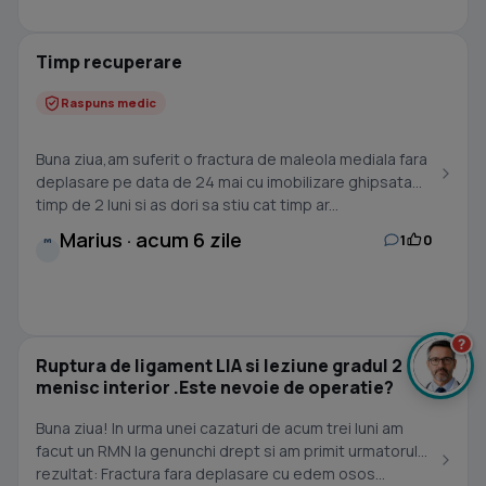
Timp recuperare
Raspuns medic
Buna ziua,am suferit o fractura de maleola mediala fara
deplasare pe data de 24 mai cu imobilizare ghipsata
timp de 2 luni si as dori sa stiu cat timp ar...
Marius · acum 6 zile
1
0
M
?
Ruptura de ligament LIA si leziune gradul 2
menisc interior .Este nevoie de operatie?
Buna ziua! In urma unei cazaturi de acum trei luni am
facut un RMN la genunchi drept si am primit urmatorul
rezultat: Fractura fara deplasare cu edem osos...