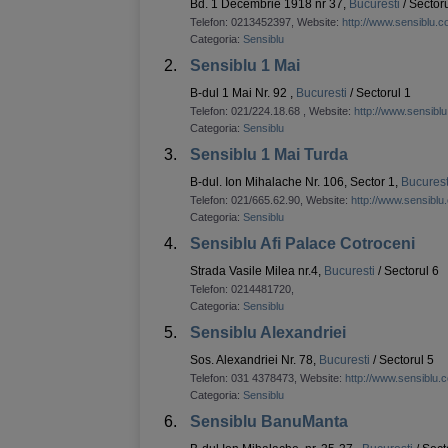
Bd. 1 Decembrie 1918 nr 37,
Bucuresti
/ Sectoru
Telefon:
0213452397
, Website:
http://www.sensiblu.
Categoria:
Sensiblu
2.
Sensiblu 1 Mai
B-dul 1 Mai Nr. 92 ,
Bucuresti
/ Sectorul 1
Telefon:
021/224.18.68
, Website:
http://www.sensibl
Categoria:
Sensiblu
3.
Sensiblu 1 Mai Turda
B-dul. Ion Mihalache Nr. 106, Sector 1,
Bucurest
Telefon:
021/665.62.90
, Website:
http://www.sensiblu
Categoria:
Sensiblu
4.
Sensiblu Afi Palace Cotroceni
Strada Vasile Milea nr.4,
Bucuresti
/ Sectorul 6
Telefon:
0214481720
,
Categoria:
Sensiblu
5.
Sensiblu Alexandriei
Sos. Alexandriei Nr. 78,
Bucuresti
/ Sectorul 5
Telefon:
031 4378473
, Website:
http://www.sensiblu.
Categoria:
Sensiblu
6.
Sensiblu BanuManta