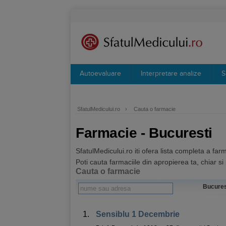
Autoevaluare
Interpretare analize
S
SfatulMedicului.ro
›
Cauta o farmacie
Farmacie - Bucuresti
SfatulMedicului.ro iti ofera lista completa a far
Poti cauta farmaciile din apropierea ta, chiar s
Cauta o farmacie
Bucur
1.
Sensiblu 1 Decembrie