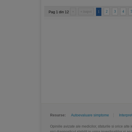
«
« inapoi
2
3
4
1
Pag 1 din 12
Resurse:
Autoevaluare simptome
Interpre
Opiniile avizate ale medicilor, sfaturile si orice alt
nici diagnosticul stabilit in urma investigatiilor si 