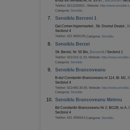
B-dul Ion Mihalache, nr. 35-37 ,
Bucuresti
/ Sect
Telefon:
0212220053
, Website:
http://www.sensiblu.
Categoria:
Sensiblu
7.
Sensiblu Berceni 1
Gal.Comer.Hypermarket , Str. Drumul Dealul ,
B
Sectorul 4
Telefon:
021 6830135
,
Categoria:
Sensiblu
8.
Sensiblu Berzei
Str. Berzei, Nr. 50 Bis,
Bucuresti
/ Sectorul 1
Telefon:
021/316.11.33
, Website:
http://www.sensiblu
Categoria:
Sensiblu
9.
Sensiblu Brancoveanu
B-dul Constantin Brancoveanu nr 114, Bl. M1,
B
Sectorul 4
Telefon:
021/460.30.59
, Website:
http://www.sensiblu
Categoria:
Sensiblu
10.
Sensiblu Brancoveanu Metrou
Bd Constantin Brancoveanu Nr 2; Bl12B; sc A,
B
Sectorul 4
Telefon:
031 4055014
,
Categoria:
Sensiblu