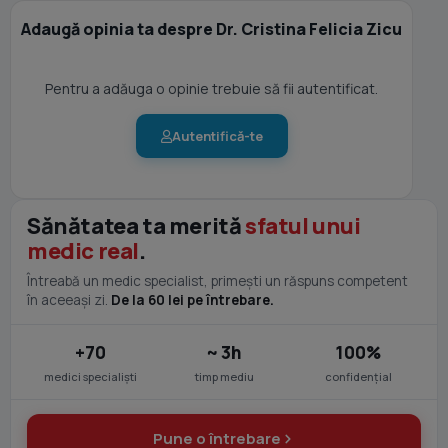
Adaugă opinia ta despre Dr. Cristina Felicia Zicu
Pentru a adăuga o opinie trebuie să fii autentificat.
Autentifică-te
Sănătatea ta merită
sfatul unui
medic real
.
Întreabă un medic specialist, primești un răspuns competent
în aceeași zi.
De la 60 lei pe întrebare.
+70
~ 3h
100%
medici specialiști
timp mediu
confidențial
Pune o întrebare