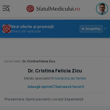
Vezi oferte și promoții
×
▶ GooglePlay
Direct din aplicație
Caută medic
›
Dr. Cristina Felicia Zicu
Dr. Cristina Felicia Zicu
Medic specialist în
Medicina de familie
Adaugă opinie
Salvează favorit
Prezentare
Opinii pacienți
Locații
Experiență