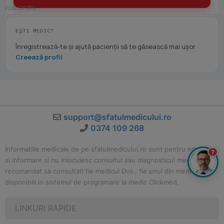
EȘTI MEDIC?
Înregistrează-te și ajută pacienții să te găsească mai ușor.
Creează profil
support@sfatulmedicului.ro
0374 109 268
Informatiile medicale de pe sfatulmedicului.ro sunt pentru educatie
?
si informare si nu inlocuiesc consultul sau diagnosticul medical. Este
recomandat sa consultati fie medicul Dvs., fie unul din medicii
disponibili in sistemul de programare la medic Clickmed.
LINKURI RAPIDE