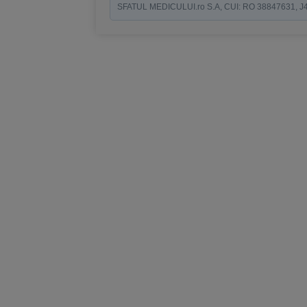
SFATUL MEDICULUI.ro S.A, CUI: RO 38847631, J40/19