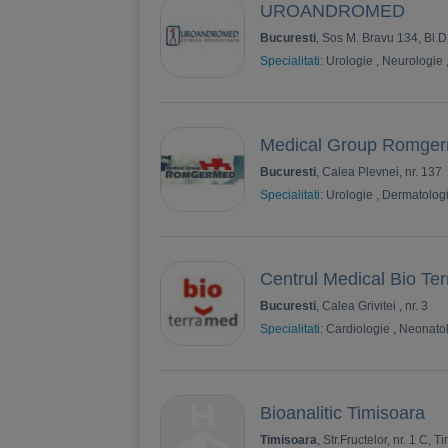
UROANDROMED
Bucuresti
, Sos M. Bravu 134, Bl.D
Specialitati:
Urologie
,
Neurologie
Medical Group Romge
Bucuresti
, Calea Plevnei, nr. 137
Specialitati:
Urologie
,
Dermatolog
Centrul Medical Bio Te
Bucuresti
, Calea Grivitei , nr. 3
Specialitati:
Cardiologie
,
Neonato
Bioanalitic Timisoara
Timisoara
, Str.Fructelor, nr. 1 C, T