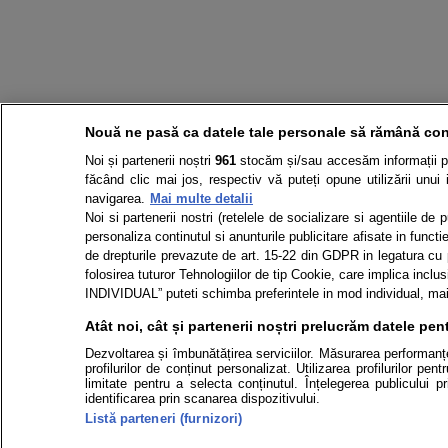
Nouă ne pasă ca datele tale personale să rămână con
Noi și partenerii noștri
961
stocăm și/sau accesăm informații pe 
făcând clic mai jos, respectiv vă puteți opune utilizării unui 
navigarea.
Mai multe detalii
Noi si partenerii nostri (retelele de socializare si agentiile de
personaliza continutul si anunturile publicitare afisate in functie
de drepturile prevazute de art. 15-22 din GDPR in legatura cu p
folosirea tuturor Tehnologiilor de tip Cookie, care implica in
INDIVIDUAL” puteti schimba preferintele in mod individual, mai 
Atât noi, cât și partenerii noștri prelucrăm datele pent
Dezvoltarea și îmbunătățirea serviciilor. Măsurarea performanței
profilurilor de conținut personalizat. Utilizarea profilurilor pe
limitate pentru a selecta conținutul. Înțelegerea publicului p
identificarea prin scanarea dispozitivului.
Listă parteneri (furnizori)