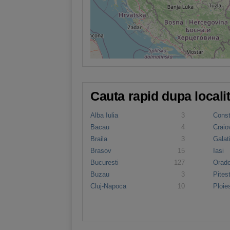
Cauta rapid dupa locali
Alba Iulia
3
Cons
Bacau
4
Craio
Braila
3
Galat
Brasov
15
Iasi
Bucuresti
127
Orad
Buzau
3
Pitest
Cluj-Napoca
10
Ploies