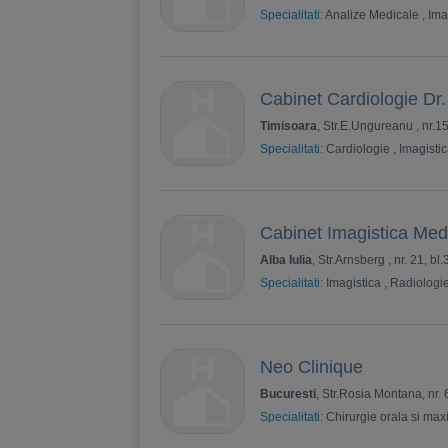
Specialitati:
Analize Medicale
,
Ima
Cabinet Cardiologie Dr
Timisoara
, Str.E.Ungureanu , nr.1
Specialitati:
Cardiologie
,
Imagisti
Cabinet Imagistica Medi
Alba Iulia
, Str.Arnsberg , nr. 21, bl
Specialitati:
Imagistica
,
Radiologi
Neo Clinique
Bucuresti
, Str.Rosia Montana, nr. 6
Specialitati:
Chirurgie orala si maxi