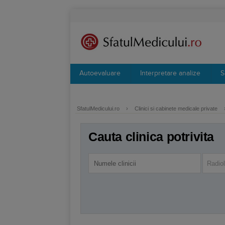
Autoevaluare
Interpretare analize
S
SfatulMedicului.ro
›
Clinici si cabinete medicale private
Cauta clinica potrivita
Radio