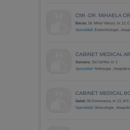
CMI -DR. MIHAELA C
Bacau
, Str. Mihai Viteazu, nr. 12, 
Specialitati:
Endocrinologie
,
Imagi
CABINET MEDICAL A
Suceava
, Str.Cireºilor, nr. 1
Specialitati:
Nefrologie
,
Imagistica
CABINET MEDICAL 
Galati
, Str.Domneasca, nr. 22, bl.F,
Specialitati:
Ginecologie
,
Imagisti