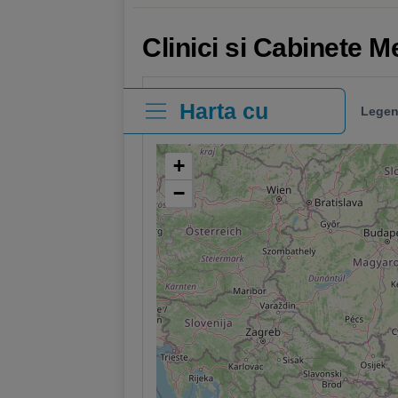
Clinici si Cabinete M
Harta cu
Legen
clinici
+
−