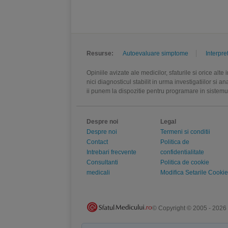
Resurse:
Autoevaluare simptome
Interpre
Opiniile avizate ale medicilor, sfaturile si orice alt
nici diagnosticul stabilit in urma investigatiilor si 
ii punem la dispozitie pentru programare in sistem
Despre noi
Legal
Despre noi
Termeni si conditii
Contact
Politica de
Intrebari frecvente
confidentialitate
Consultanti
Politica de cookie
medicali
Modifica Setarile Cookie
© Copyright © 2005 - 2026