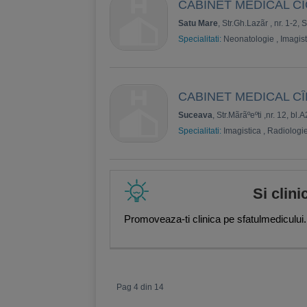
CABINET MEDICAL C
Satu Mare
, Str.Gh.Lazãr , nr. 1-2,
Specialitati:
Neonatologie
,
Imagist
CABINET MEDICAL CÎ
Suceava
, Str.Mãrãºeºti ,nr. 12, bl.A
Specialitati:
Imagistica
,
Radiologi
Si clini
Promoveaza-ti clinica pe sfatulmedicului.
Pag 4 din 14