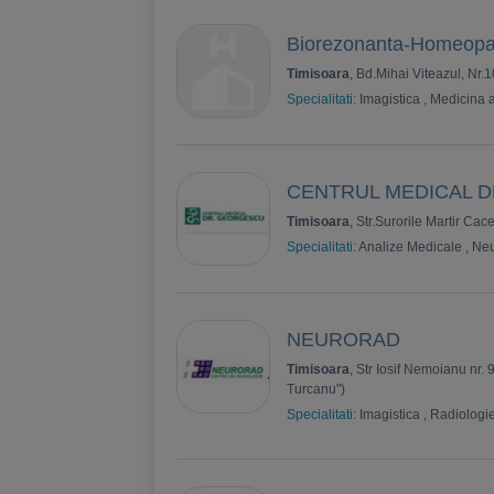
Biorezonanta-Homeopa
Timisoara
, Bd.Mihai Viteazul, Nr.
Specialitati:
Imagistica
,
Medicina a
CENTRUL MEDICAL D
Timisoara
, Str.Surorile Martir Ca
Specialitati:
Analize Medicale
,
Neu
NEURORAD
Timisoara
, Str Iosif Nemoianu nr. 
Turcanu")
Specialitati:
Imagistica
,
Radiologi