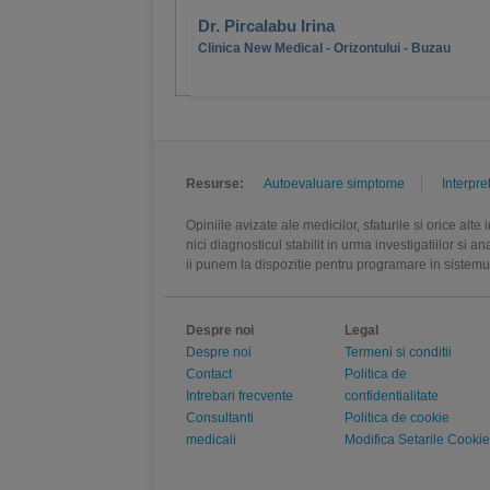
Dr. Pircalabu Irina
Clinica New Medical - Orizontului - Buzau
Resurse:
Autoevaluare simptome
Interpre
Opiniile avizate ale medicilor, sfaturile si orice alt
nici diagnosticul stabilit in urma investigatiilor si 
ii punem la dispozitie pentru programare in sistem
Despre noi
Legal
Despre noi
Termeni si conditii
Contact
Politica de
Intrebari frecvente
confidentialitate
Consultanti
Politica de cookie
medicali
Modifica Setarile Cookie