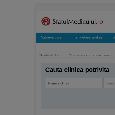
Autoevaluare
Interpretare analize
S
SfatulMedicului.ro
›
Clinici si cabinete medicale private
Cauta clinica potrivita
Ginec