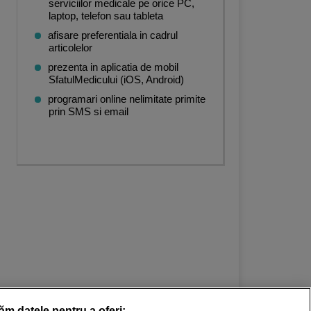
serviciilor medicale pe orice PC,
laptop, telefon sau tableta
afisare preferentiala in cadrul
articolelor
prezenta in aplicatia de mobil
SfatulMedicului (iOS, Android)
programari online nelimitate primite
prin SMS si email
răm datele pentru a oferi: