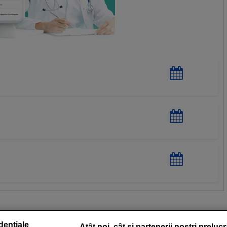
dențiale
Atât noi, cât și partenerii noștri preluc