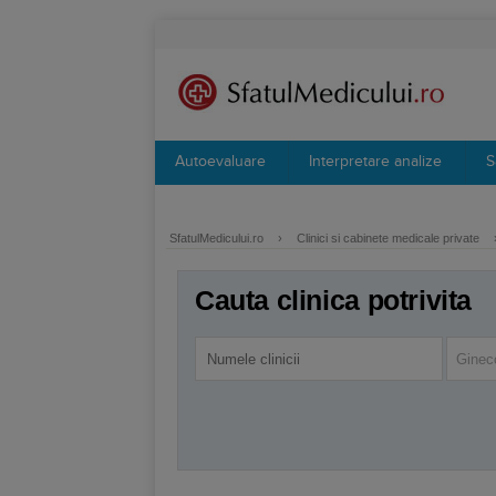
Autoevaluare
Interpretare analize
S
SfatulMedicului.ro
›
Clinici si cabinete medicale private
Cauta clinica potrivita
Ginec