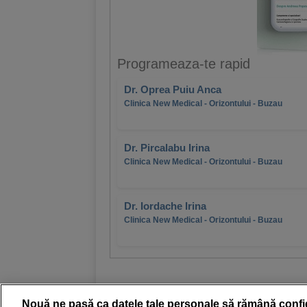
Programeaza-te rapid
Dr. Oprea Puiu Anca
Clinica New Medical - Orizontului - Buzau
Dr. Pircalabu Irina
Clinica New Medical - Orizontului - Buzau
Dr. Iordache Irina
Clinica New Medical - Orizontului - Buzau
Nouă ne pasă ca datele tale personale să rămână confi