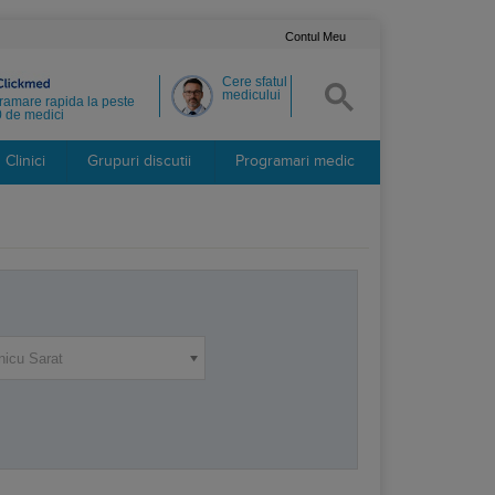
Contul Meu
Cere sfatul
medicului
ramare rapida la peste
 de medici
Clinici
Grupuri discutii
Programari medic
icu Sarat