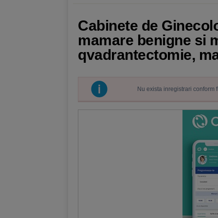
Cabinete de Ginecolo
mamare benigne si m
qvadrantectomie, ma
Nu exista inregistrari conform 