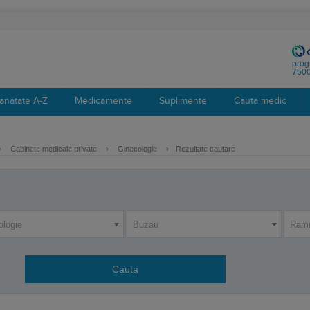
prog
7500
anatate A-Z
Medicamente
Suplimente
Cauta medic
›
Cabinete medicale private
›
Ginecologie
›
Rezultate cautare
ologie
Buzau
Ramn