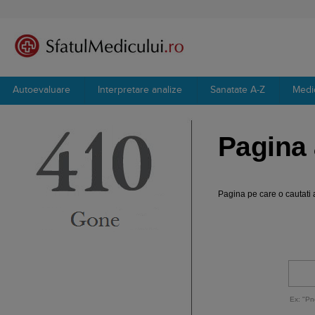
Autoevaluare
Interpretare analize
Sanatate A-Z
Medi
Pagina 
Pagina pe care o cautati a
Ex: "Pn