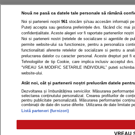
Nouă ne pasă ca datele tale personale să rămână confi
Noi și partenerii noștri
961
stocăm și/sau accesăm informații pe di
Puteți accepta sau gestiona preferințele dvs. făcând clic mai jo
confidențialitate. Aceste alegeri vor fi raportate partenerilor noștr
Noi si partenerii nostri (retelele de socializare si agentiile de p
permite website-ului sa functioneze, pentru a personaliza continu
functionalitati aferente retelelor de socializare si pentru a an
prelucrarea datelor cu caracter personal. Aceste drepturi pot fi 
Tehnologiilor de tip Cookie, care implica inclusiv acceptul dvs.
“VREAU SA MODIFIC SETARILE INDIVIDUAL” puteti schimba prefer
website-ului.
Atât noi, cât și partenerii noștri prelucrăm datele pentru
Dezvoltarea și îmbunătățirea serviciilor. Măsurarea performanței r
selectarea conținutului personalizat. Crearea profilurilor de conțin
pentru publicitate personalizată. Măsurarea performanței conținutu
combinații de date din surse diferite. Utilizarea de date limitate p
Listă parteneri (furnizori)
VREAU S