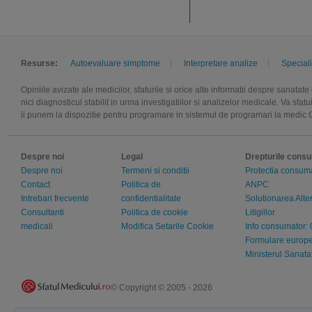
Resurse:
Autoevaluare simptome
Interpretare analize
Speciali
Opiniile avizate ale medicilor, sfaturile si orice alte informatii despre sanatat
nici diagnosticul stabilit in urma investigatiilor si analizelor medicale. Va sfa
ii punem la dispozitie pentru programare in sistemul de programari la medic 
Despre noi
Legal
Drepturile consu
Despre noi
Termeni si conditii
Protectia consumat
Contact
Politica de
ANPC
Intrebari frecvente
confidentialitate
Solutionarea Alte
Consultanti
Politica de cookie
Litigiilor
medicali
Modifica Setarile Cookie
Info consumator:
Formulare europ
Ministerul Sanat
© Copyright © 2005 - 2026